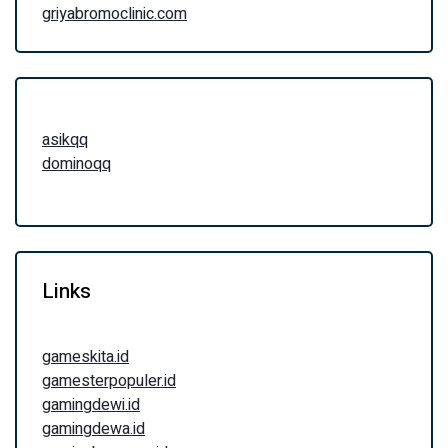
griyabromoclinic.com
asikqq
dominoqq
Links
gameskita.id
gamesterpopuler.id
gamingdewi.id
gamingdewa.id