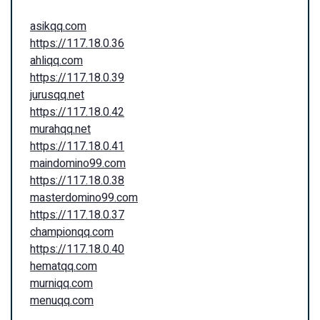
asikqq.com
https://117.18.0.36
ahliqq.com
https://117.18.0.39
jurusqq.net
https://117.18.0.42
murahqq.net
https://117.18.0.41
maindomino99.com
https://117.18.0.38
masterdomino99.com
https://117.18.0.37
championqq.com
https://117.18.0.40
hematqq.com
murniqq.com
menuqq.com