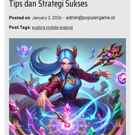
Tips dan Strategi Sukses
-
admin@populergame.id
Posted on:
January 2, 2026
Post Tags:
eudora mobile legend