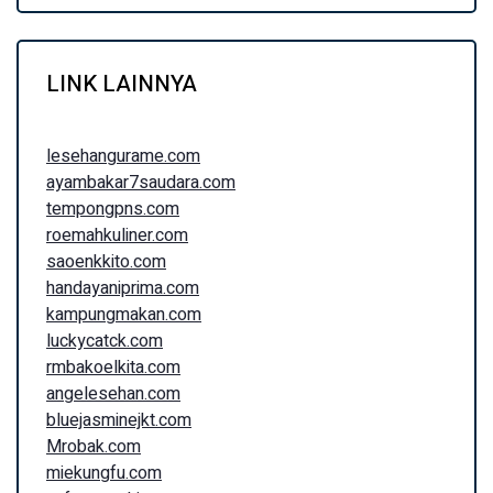
LINK LAINNYA
lesehangurame.com
ayambakar7saudara.com
tempongpns.com
roemahkuliner.com
saoenkkito.com
handayaniprima.com
kampungmakan.com
luckycatck.com
rmbakoelkita.com
angelesehan.com
bluejasminejkt.com
Mrobak.com
miekungfu.com