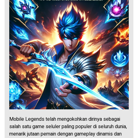
Mobile Legends telah mengokohkan dirinya sebagai
salah satu game seluler paling populer di seluruh dunia,
menarik jutaan pemain dengan gameplay dinamis dan