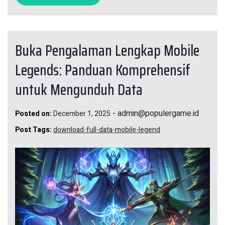
Buka Pengalaman Lengkap Mobile
Legends: Panduan Komprehensif
untuk Mengunduh Data
-
admin@populergame.id
Posted on:
December 1, 2025
Post Tags:
download-full-data-mobile-legend