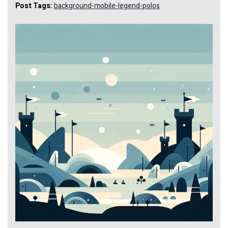
Post Tags:
background-mobile-legend-polos