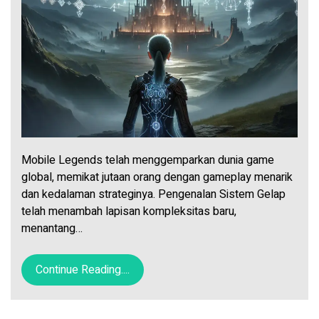
Mobile Legends telah menggemparkan dunia game
global, memikat jutaan orang dengan gameplay menarik
dan kedalaman strateginya. Pengenalan Sistem Gelap
telah menambah lapisan kompleksitas baru,
menantang…
Continue Reading....