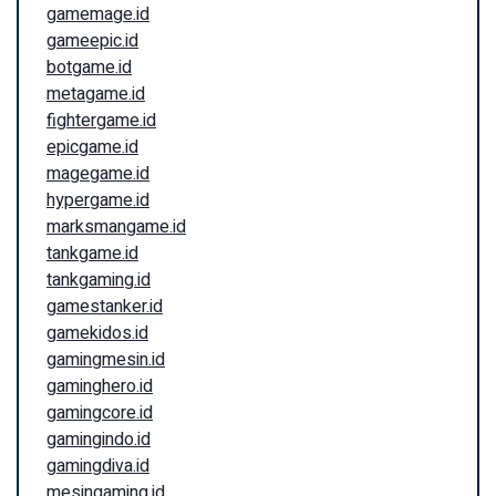
gamemage.id
gameepic.id
botgame.id
metagame.id
fightergame.id
epicgame.id
magegame.id
hypergame.id
marksmangame.id
tankgame.id
tankgaming.id
gamestanker.id
gamekidos.id
gamingmesin.id
gaminghero.id
gamingcore.id
gamingindo.id
gamingdiva.id
mesingaming.id