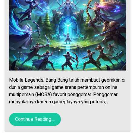
Mobile Legends: Bang Bang telah membuat gebrakan di
dunia game sebagai game arena pertempuran online
multipemain (MOBA) favorit penggemar. Penggemar
menyukainya karena gameplaynya yang intens,…
Continue Reading....