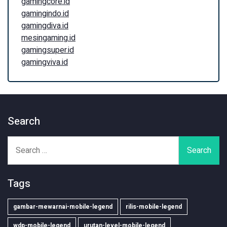
gamingcore.id
gamingindo.id
gamingdiva.id
mesingaming.id
gamingsuper.id
gamingviva.id
Search
Search
for:
Tags
gambar-mewarnai-mobile-legend
rilis-mobile-legend
wdp-mobile-legend
urutan-level-mobile-legend