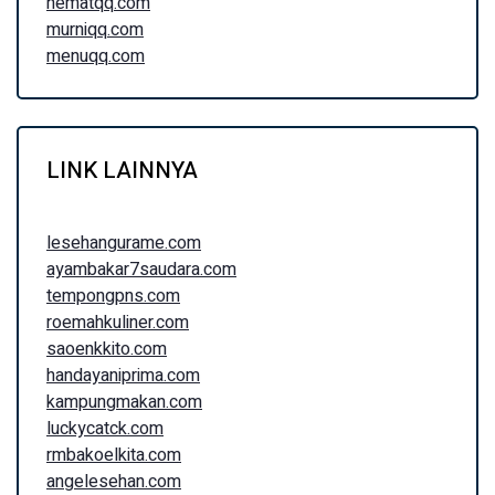
hematqq.com
murniqq.com
menuqq.com
LINK LAINNYA
lesehangurame.com
ayambakar7saudara.com
tempongpns.com
roemahkuliner.com
saoenkkito.com
handayaniprima.com
kampungmakan.com
luckycatck.com
rmbakoelkita.com
angelesehan.com