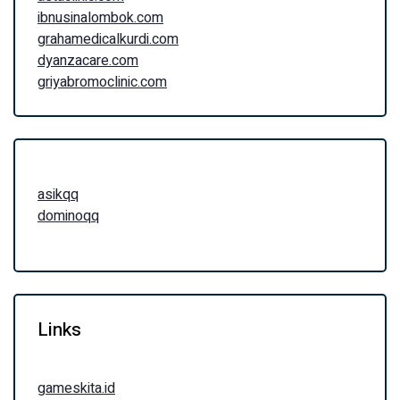
ibnusinalombok.com
grahamedicalkurdi.com
dyanzacare.com
griyabromoclinic.com
asikqq
dominoqq
Links
gameskita.id