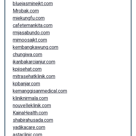
bluejasminejkt.com
Mrobak.com
miekungfu.com
cafetemankita.com
rmjasabundo.com
mimoosajkt.com
kembangkawung.com
chungiwa.com
ikanbakarcianjur.com
kpjisehat.com
mitrasehatklinik.com
kpbanjar.com
kemanggisanmedical.com
kliniknirmala.com
nouvelleklinik.com
KainaHealth.com
shabirahusada.com
yadikacare.com
astaclinic.com