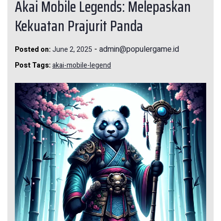
Akai Mobile Legends: Melepaskan
Kekuatan Prajurit Panda
-
admin@populergame.id
Posted on:
June 2, 2025
Post Tags:
akai-mobile-legend