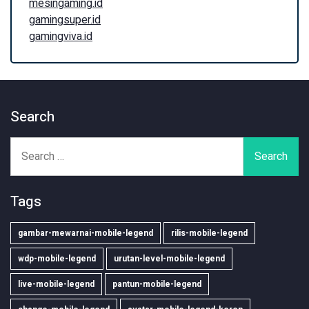
mesingaming.id
gamingsuper.id
gamingviva.id
Search
Search
for:
Tags
gambar-mewarnai-mobile-legend
rilis-mobile-legend
wdp-mobile-legend
urutan-level-mobile-legend
live-mobile-legend
pantun-mobile-legend