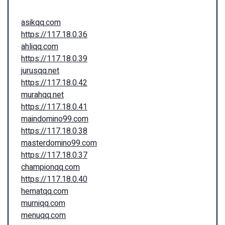
asikqq.com
https://117.18.0.36
ahliqq.com
https://117.18.0.39
jurusqq.net
https://117.18.0.42
murahqq.net
https://117.18.0.41
maindomino99.com
https://117.18.0.38
masterdomino99.com
https://117.18.0.37
championqq.com
https://117.18.0.40
hematqq.com
murniqq.com
menuqq.com