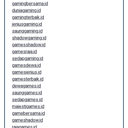
gamingbersama.id
duniagaming.id
gamingterbaik.id
jeniusgaming.id
saunggaming.id
shadowgaming.id
gamesshadow.id
gamesraja.id
sedapgaming.id
gamesdewa.id
gamesjenius.id
gamesterbaik.id
dewagames.id
saunggames.id
sedapgames.id
majestigames.id
gamebersama.id
gameshadow.id
rajagames.id