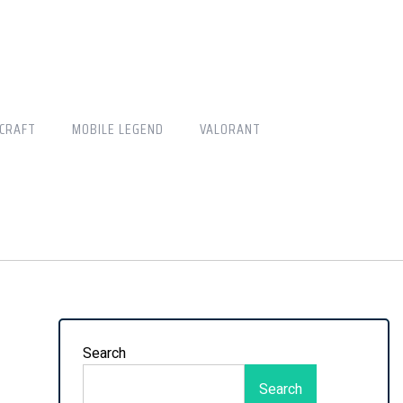
CRAFT
MOBILE LEGEND
VALORANT
Search
Search