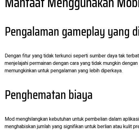
Manfaat Menggunakan Mobi
Pengalaman gameplay yang di
Dengan fitur yang tidak terkunci seperti sumber daya tak ter
menjelajahi permainan dengan cara yang tidak mungkin dengan v
memungkinkan untuk pengalaman yang lebih diperkaya.
Penghematan biaya
Mod menghilangkan kebutuhan untuk pembelian dalam aplikasi
menghabiskan jumlah yang signifikan untuk berlian atau kulit pr