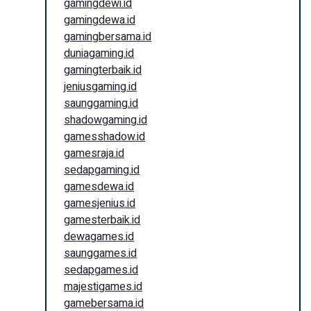
gamingdewi.id
gamingdewa.id
gamingbersama.id
duniagaming.id
gamingterbaik.id
jeniusgaming.id
saunggaming.id
shadowgaming.id
gamesshadow.id
gamesraja.id
sedapgaming.id
gamesdewa.id
gamesjenius.id
gamesterbaik.id
dewagames.id
saunggames.id
sedapgames.id
majestigames.id
gamebersama.id