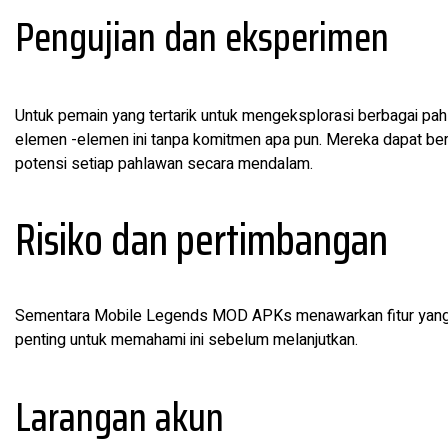
Pengujian dan eksperimen
Untuk pemain yang tertarik untuk mengeksplorasi berbagai p
elemen -elemen ini tanpa komitmen apa pun. Mereka dapat be
potensi setiap pahlawan secara mendalam.
Risiko dan pertimbangan
Sementara Mobile Legends MOD APKs menawarkan fitur yang me
penting untuk memahami ini sebelum melanjutkan.
Larangan akun