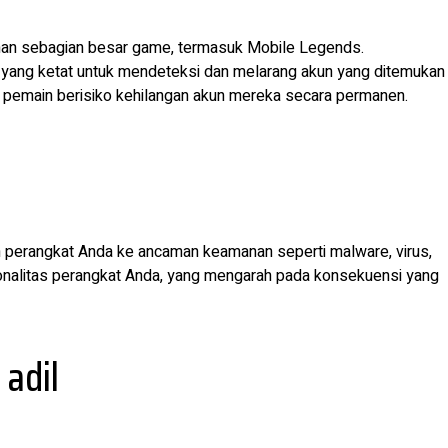
an sebagian besar game, termasuk Mobile Legends.
ng ketat untuk mendeteksi dan melarang akun yang ditemukan
a pemain berisiko kehilangan akun mereka secara permanen.
perangkat Anda ke ancaman keamanan seperti malware, virus,
onalitas perangkat Anda, yang mengarah pada konsekuensi yang
adil