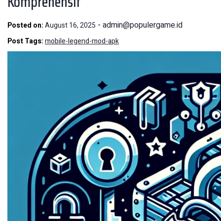
Komprehensif
-
admin@populergame.id
Posted on:
August 16, 2025
Post Tags:
mobile-legend-mod-apk