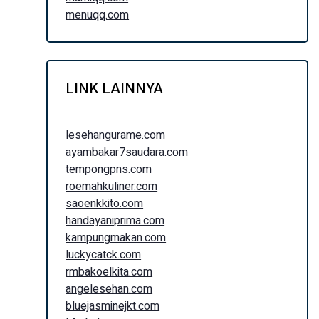
menuqq.com
LINK LAINNYA
lesehangurame.com
ayambakar7saudara.com
tempongpns.com
roemahkuliner.com
saoenkkito.com
handayaniprima.com
kampungmakan.com
luckycatck.com
rmbakoelkita.com
angelesehan.com
bluejasminejkt.com