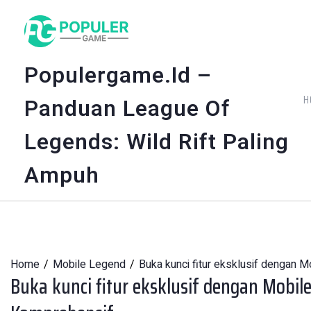
Skip
to
content
Populergame.id –
H
Panduan League Of
Legends: Wild Rift Paling
Ampuh
Home
Mobile Legend
Buka kunci fitur eksklusif denga
Buka kunci fitur eksklusif dengan Mobi