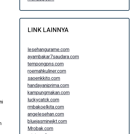
LINK LAINNYA
lesehangurame.com
ayambakar7saudara.com
tempongpns.com
roemahkuliner.com
saoenkkito.com
handayaniprima.com
kampungmakan.com
luckycatck.com
ni
rmbakoelkita.com
angelesehan.com
bluejasminejkt.com
n
Mrobak.com