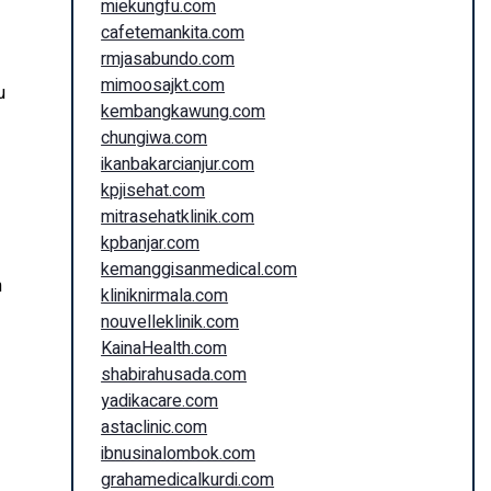
miekungfu.com
cafetemankita.com
rmjasabundo.com
mimoosajkt.com
u
kembangkawung.com
chungiwa.com
ikanbakarcianjur.com
kpjisehat.com
mitrasehatklinik.com
kpbanjar.com
kemanggisanmedical.com
h
kliniknirmala.com
nouvelleklinik.com
KainaHealth.com
shabirahusada.com
yadikacare.com
astaclinic.com
ibnusinalombok.com
grahamedicalkurdi.com