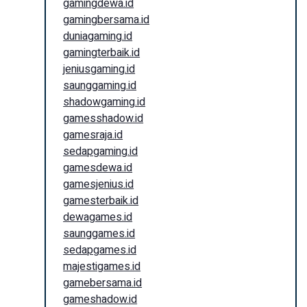
gamingdewa.id
gamingbersama.id
duniagaming.id
gamingterbaik.id
jeniusgaming.id
saunggaming.id
shadowgaming.id
gamesshadow.id
gamesraja.id
sedapgaming.id
gamesdewa.id
gamesjenius.id
gamesterbaik.id
dewagames.id
saunggames.id
sedapgames.id
majestigames.id
gamebersama.id
gameshadow.id