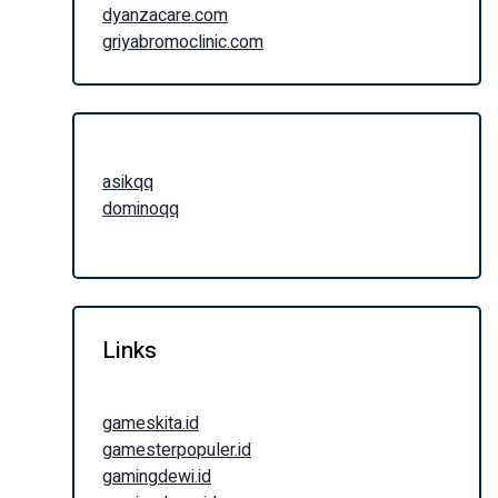
dyanzacare.com
griyabromoclinic.com
asikqq
dominoqq
Links
gameskita.id
gamesterpopuler.id
gamingdewi.id