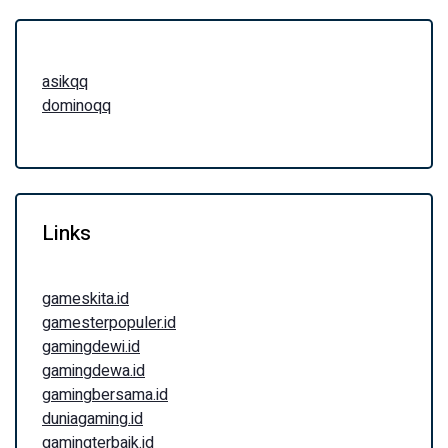
asikqq
dominoqq
Links
gameskita.id
gamesterpopuler.id
gamingdewi.id
gamingdewa.id
gamingbersama.id
duniagaming.id
gamingterbaik.id