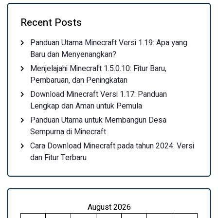
Recent Posts
Panduan Utama Minecraft Versi 1.19: Apa yang
Baru dan Menyenangkan?
Menjelajahi Minecraft 1.5.0.10: Fitur Baru,
Pembaruan, dan Peningkatan
Download Minecraft Versi 1.17: Panduan
Lengkap dan Aman untuk Pemula
Panduan Utama untuk Membangun Desa
Sempurna di Minecraft
Cara Download Minecraft pada tahun 2024: Versi
dan Fitur Terbaru
August 2026