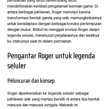
pembaruan yang terus berkembang terus
mendefinisikan kembali pengalaman bermain game. Di
antara berbagai pahlawan, Roger menonjol karena
transformasi bentuk ganda yang unik, memungkinkannya
untuk beradaptasi dengan berbagai kondisi pertempuran
dengan mulus. Artikel ini menggali evolusi Roger dalam
legenda seluler, menelusuri perjalanannya dari awalnya
ke statusnya saat ini dalam permainan.
Pengantar Roger untuk legenda
seluler
Peluncuran dan konsep
Roger diperkenalkan ke legenda seluler sebagai
pahlawan unik yang mampu beralih di antara dua bentuk:
manusia dan manusia serigala. Mekanik ini