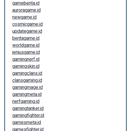
gameberita.id
auroragame.id
newgame.id
cosmicgame.id
updategame.id
beritagame.id
worldgame.id
jeniusgame.id
gamingnerf.id
gamingskin.id
gamingclans.id
clansgaming.id
gamingmage.id
gamingmeta.id
nerfgaming.id
gamingtanker.id
gamingfighter.id
gamesmeta.id
gamesfighter.id