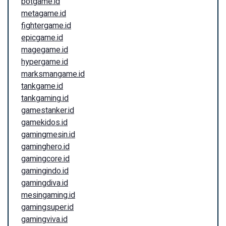
botgame.id
metagame.id
fightergame.id
epicgame.id
magegame.id
hypergame.id
marksmangame.id
tankgame.id
tankgaming.id
gamestanker.id
gamekidos.id
gamingmesin.id
gaminghero.id
gamingcore.id
gamingindo.id
gamingdiva.id
mesingaming.id
gamingsuper.id
gamingviva.id