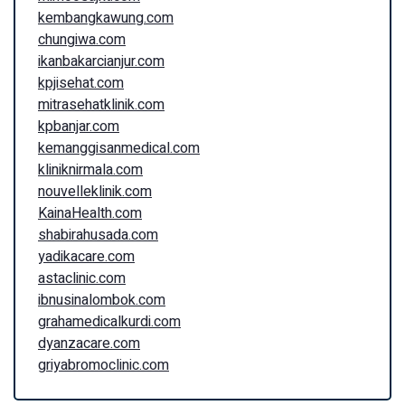
kembangkawung.com
chungiwa.com
ikanbakarcianjur.com
kpjisehat.com
mitrasehatklinik.com
kpbanjar.com
kemanggisanmedical.com
kliniknirmala.com
nouvelleklinik.com
KainaHealth.com
shabirahusada.com
yadikacare.com
astaclinic.com
ibnusinalombok.com
grahamedicalkurdi.com
dyanzacare.com
griyabromoclinic.com