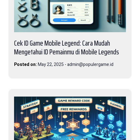
Cek ID Game Mobile Legend: Cara Mudah
Mengetahui ID Pemainmu di Mobile Legends
Posted on:
May 22, 2025
-
admin@populergame.id