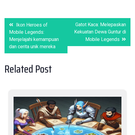
Post
Gatot Kaca: Melepaskan
Ikon Heroes of
Kekuatan Dewa Guntur di
navigation
Mobile Legends:
Menjelajahi kemampuan
Mobile Legends
dan cerita unik mereka
Related Post