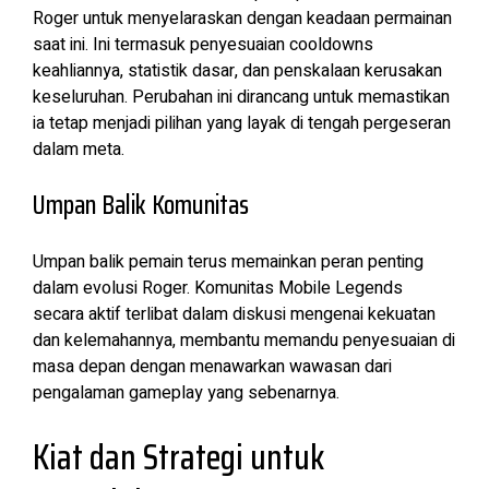
Roger untuk menyelaraskan dengan keadaan permainan
saat ini. Ini termasuk penyesuaian cooldowns
keahliannya, statistik dasar, dan penskalaan kerusakan
keseluruhan. Perubahan ini dirancang untuk memastikan
ia tetap menjadi pilihan yang layak di tengah pergeseran
dalam meta.
Umpan Balik Komunitas
Umpan balik pemain terus memainkan peran penting
dalam evolusi Roger. Komunitas Mobile Legends
secara aktif terlibat dalam diskusi mengenai kekuatan
dan kelemahannya, membantu memandu penyesuaian di
masa depan dengan menawarkan wawasan dari
pengalaman gameplay yang sebenarnya.
Kiat dan Strategi untuk