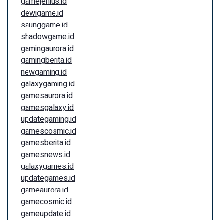
gamejenius.id
dewigame.id
saunggame.id
shadowgame.id
gamingaurora.id
gamingberita.id
newgaming.id
galaxygaming.id
gamesaurora.id
gamesgalaxy.id
updategaming.id
gamescosmic.id
gamesberita.id
gamesnews.id
galaxygames.id
updategames.id
gameaurora.id
gamecosmic.id
gameupdate.id