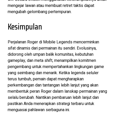
mengejar lawan atau membuat retret taktis dapat
mengubah gelombang pertempuran.
Kesimpulan
Perjalanan Roger di Mobile Legends mencerminkan
sifat dinamis dari permainan itu sendiri. Evolusinya,
didorong oleh umpan balik komunitas, kebutuhan
gameplay, dan meta shift, menampilkan komitmen
pengembang untuk mempertahankan lingkungan game
yang seimbang dan menarik. Ketika legenda seluler
terus tumbuh, pemain dapat mengharapkan
perkembangan dan tantangan lebih lanjut yang akan
membentuk peran Roger dalam lanskap permainan yang
selalu berubah. Nantikan pembaruan lebih lanjut dan
pastikan Anda menerapkan strategi terbaru untuk
menguasai pahlawan serbaguna ini.