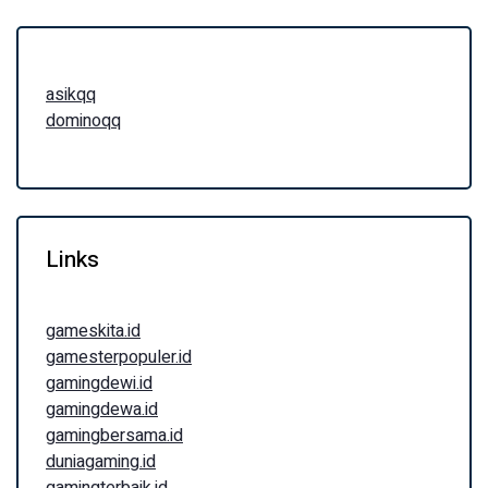
asikqq
dominoqq
Links
gameskita.id
gamesterpopuler.id
gamingdewi.id
gamingdewa.id
gamingbersama.id
duniagaming.id