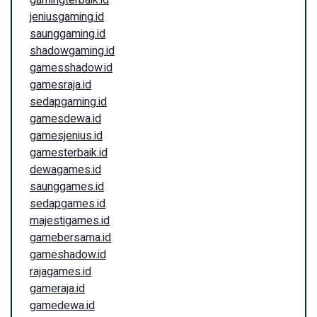
gamingterbaik.id
jeniusgaming.id
saunggaming.id
shadowgaming.id
gamesshadow.id
gamesraja.id
sedapgaming.id
gamesdewa.id
gamesjenius.id
gamesterbaik.id
dewagames.id
saunggames.id
sedapgames.id
majestigames.id
gamebersama.id
gameshadow.id
rajagames.id
gameraja.id
gamedewa.id