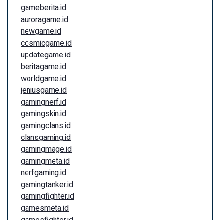
gameberita.id
auroragame.id
newgame.id
cosmicgame.id
updategame.id
beritagame.id
worldgame.id
jeniusgame.id
gamingnerf.id
gamingskin.id
gamingclans.id
clansgaming.id
gamingmage.id
gamingmeta.id
nerfgaming.id
gamingtanker.id
gamingfighter.id
gamesmeta.id