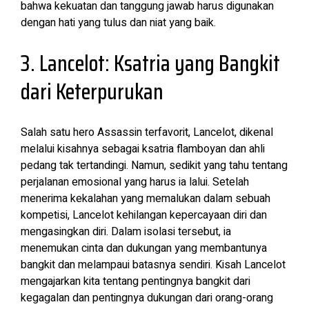
bahwa kekuatan dan tanggung jawab harus digunakan
dengan hati yang tulus dan niat yang baik.
3. Lancelot: Ksatria yang Bangkit
dari Keterpurukan
Salah satu hero Assassin terfavorit, Lancelot, dikenal
melalui kisahnya sebagai ksatria flamboyan dan ahli
pedang tak tertandingi. Namun, sedikit yang tahu tentang
perjalanan emosional yang harus ia lalui. Setelah
menerima kekalahan yang memalukan dalam sebuah
kompetisi, Lancelot kehilangan kepercayaan diri dan
mengasingkan diri. Dalam isolasi tersebut, ia
menemukan cinta dan dukungan yang membantunya
bangkit dan melampaui batasnya sendiri. Kisah Lancelot
mengajarkan kita tentang pentingnya bangkit dari
kegagalan dan pentingnya dukungan dari orang-orang