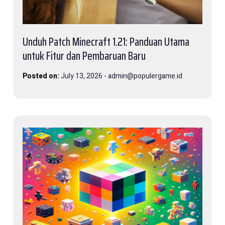
Unduh Patch Minecraft 1.21: Panduan Utama
untuk Fitur dan Pembaruan Baru
Posted on:
July 13, 2026
-
admin@populergame.id