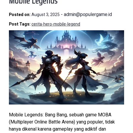
Mobile Legends
-
admin@populergame.id
Posted on:
August 3, 2025
Post Tags:
cerita-hero-mobile-legend
Mobile Legends: Bang Bang, sebuah game MOBA
(Multiplayer Online Battle Arena) yang populer, tidak
hanya dikenal karena gameplay yang adiktif dan