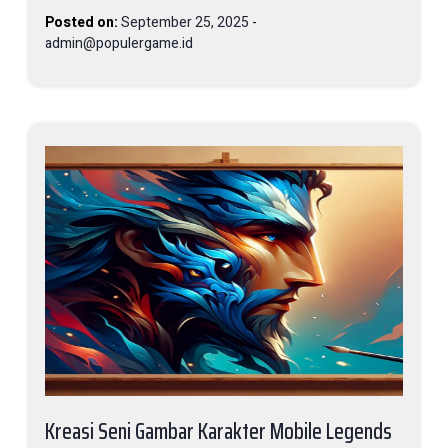
Posted on:
September 25, 2025
-
admin@populergame.id
Kreasi Seni Gambar Karakter Mobile Legends