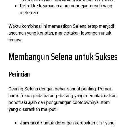
Retret ke keamanan atau mengejar musuh yang
melemah.
Waktu kombinasi ini memastikan Selena tetap menjadi
ancaman yang konstan, menciptakan lowongan untuk
timnya.
Membangun Selena untuk Sukses
Perincian
Gearing Selena dengan benar sangat penting. Pemain
harus fokus pada barang -barang yang memaksimalkan
penetrasi ajaib dan pengurangan cooldownnya. Item
yang disarankan meliputi:
Jam takdir
untuk dorongan kerusakan sihir yang