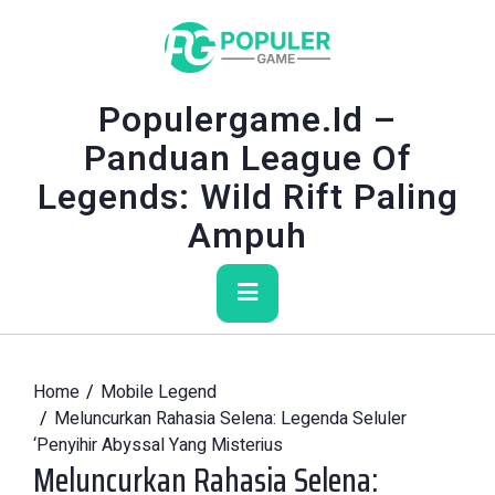
Skip
to
content
Populergame.id –
Panduan League Of
Legends: Wild Rift Paling
Ampuh
Primary
Menu
Home
Mobile Legend
Meluncurkan Rahasia Selena: Legenda Seluler
‘Penyihir Abyssal Yang Misterius
Meluncurkan Rahasia Selena: