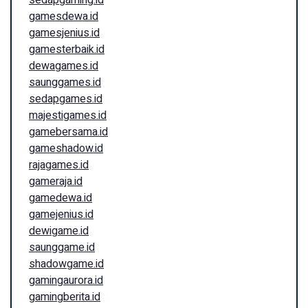
gamesdewa.id
gamesjenius.id
gamesterbaik.id
dewagames.id
saunggames.id
sedapgames.id
majestigames.id
gamebersama.id
gameshadow.id
rajagames.id
gameraja.id
gamedewa.id
gamejenius.id
dewigame.id
saunggame.id
shadowgame.id
gamingaurora.id
gamingberita.id