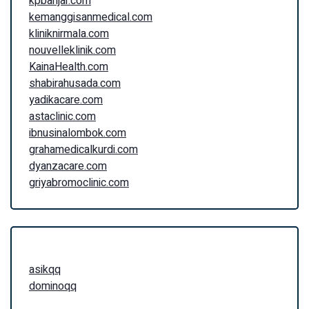
kpbanjar.com
kemanggisanmedical.com
kliniknirmala.com
nouvelleklinik.com
KainaHealth.com
shabirahusada.com
yadikacare.com
astaclinic.com
ibnusinalombok.com
grahamedicalkurdi.com
dyanzacare.com
griyabromoclinic.com
asikqq
dominoqq