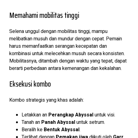
Memahami mobilitas tinggi
Selena unggul dengan mobilitas tinggi, mampu
melibatkan musuh dan mundur dengan cepat. Pemain
harus memanfaatkan serangan kecepatan dan
kombinasi untuk melecehkan musuh secara konsisten.
Mobilitasnya, ditambah dengan waktu yang tepat, dapat
berarti perbedaan antara kemenangan dan kekalahan.
Eksekusi kombo
Kombo strategis yang khas adalah:
Letakkan an
Perangkap Abyssal
untuk visi.
Tanah an
Panah Abyssal
untuk setrum.
Beralih ke
Bentuk Abyssal
.
Terlibat dengan
Pemakan jiwa
diikuti oleh
Garr
.