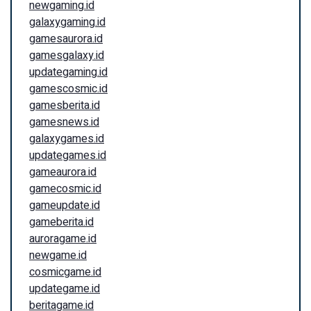
newgaming.id
galaxygaming.id
gamesaurora.id
gamesgalaxy.id
updategaming.id
gamescosmic.id
gamesberita.id
gamesnews.id
galaxygames.id
updategames.id
gameaurora.id
gamecosmic.id
gameupdate.id
gameberita.id
auroragame.id
newgame.id
cosmicgame.id
updategame.id
beritagame.id