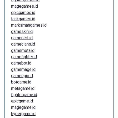
magegames.id
epicgames.id
tankgames.id
marksmangames.id
gameskin.id
gamenerf.id
gameclans.id
gamemeta.id
gamefighter.id
gamebot.id
gamemage.id
gameepic.id
botgame.id
metagame.id
fightergame.id
epicgame.id
magegame.id
hypergame.id