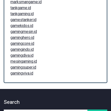
marksmangame.id
tankgame.id
tankgaming.id
gamestanker.id
gamekidos.id
gamingmesin.id
gaminghero.id
gamingcore.id
gamingindo.id
gamingdiva.id
mesingaming.id
gamingsuper.id
gamingviva.id
Search