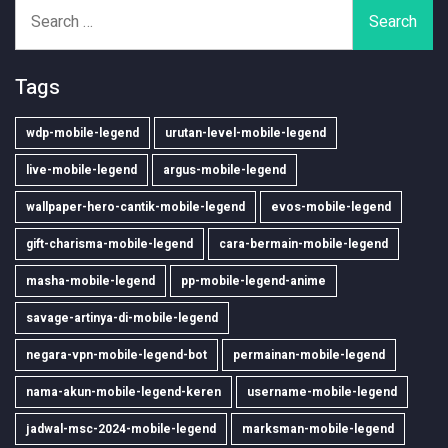
Search
for:
Tags
wdp-mobile-legend
urutan-level-mobile-legend
live-mobile-legend
argus-mobile-legend
wallpaper-hero-cantik-mobile-legend
evos-mobile-legend
gift-charisma-mobile-legend
cara-bermain-mobile-legend
masha-mobile-legend
pp-mobile-legend-anime
savage-artinya-di-mobile-legend
negara-vpn-mobile-legend-bot
permainan-mobile-legend
nama-akun-mobile-legend-keren
username-mobile-legend
jadwal-msc-2024-mobile-legend
marksman-mobile-legend