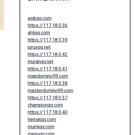
asikqq.com
https://117.18.0.36
ahliqq.com
https://117.18.0.39
jurusqq.net
https://117.18.0.42
murahqq.net
https://117.18.0.41
maindomino99.com
https://117.18.0.38
masterdomino99.com
https://117.18.0.37
championqq.com
https://117.18.0.40
hematqq.com
murniqq.com
menuqq.com