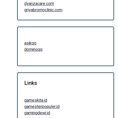
dyanzacare.com
griyabromoclinic.com
asikqq
dominoqq
Links
gameskita.id
gamesterpopuler.id
gamingdewi.id