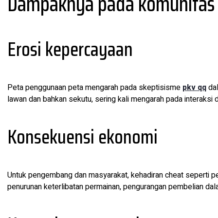
Dampaknya pada komunitas
Erosi kepercayaan
Peta penggunaan peta mengarah pada skeptisisme
pkv qq
dal
lawan dan bahkan sekutu, sering kali mengarah pada interaksi
Konsekuensi ekonomi
Untuk pengembang dan masyarakat, kehadiran cheat seperti pe
penurunan keterlibatan permainan, pengurangan pembelian dala