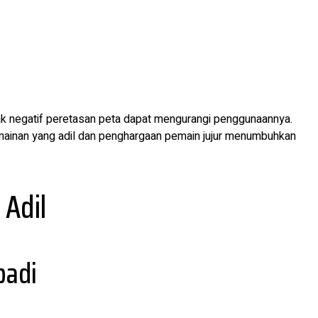
k negatif peretasan peta dapat mengurangi penggunaannya.
mainan yang adil dan penghargaan pemain jujur ​​menumbuhkan
 Adil
badi