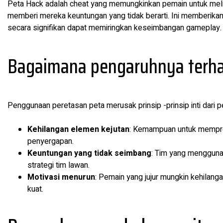
Peta Hack adalah cheat yang memungkinkan pemain untuk melih
memberi mereka keuntungan yang tidak berarti. Ini memberikan
secara signifikan dapat memiringkan keseimbangan gameplay.
Bagaimana pengaruhnya terh
Penggunaan peretasan peta merusak prinsip -prinsip inti dari p
Kehilangan elemen kejutan
: Kemampuan untuk mempr
penyergapan.
Keuntungan yang tidak seimbang
: Tim yang menggun
strategi tim lawan.
Motivasi menurun
: Pemain yang jujur ​​mungkin kehila
kuat.