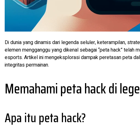
Di dunia yang dinamis dari legenda seluler, keterampilan, str
elemen mengganggu yang dikenal sebagai “peta hack” telah mu
esports. Artikel ini mengeksplorasi dampak peretasan peta d
integritas permainan.
Memahami peta hack di lege
Apa itu peta hack?