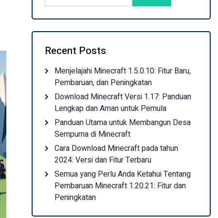
Recent Posts
Menjelajahi Minecraft 1.5.0.10: Fitur Baru,
Pembaruan, dan Peningkatan
Download Minecraft Versi 1.17: Panduan
Lengkap dan Aman untuk Pemula
Panduan Utama untuk Membangun Desa
Sempurna di Minecraft
Cara Download Minecraft pada tahun
2024: Versi dan Fitur Terbaru
Semua yang Perlu Anda Ketahui Tentang
Pembaruan Minecraft 1.20.21: Fitur dan
Peningkatan