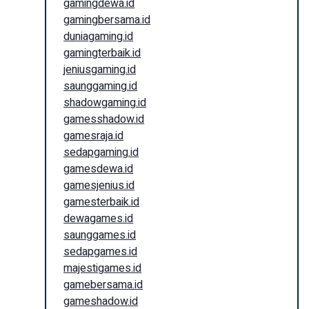
gamingdewa.id
gamingbersama.id
duniagaming.id
gamingterbaik.id
jeniusgaming.id
saunggaming.id
shadowgaming.id
gamesshadow.id
gamesraja.id
sedapgaming.id
gamesdewa.id
gamesjenius.id
gamesterbaik.id
dewagames.id
saunggames.id
sedapgames.id
majestigames.id
gamebersama.id
gameshadow.id