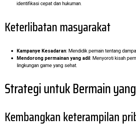
identifikasi cepat dan hukuman.
Keterlibatan masyarakat
Kampanye Kesadaran
: Mendidik pemain tentang dampa
Mendorong permainan yang adil
: Menyoroti kisah per
lingkungan game yang sehat.
Strategi untuk Bermain yang
Kembangkan keterampilan pri