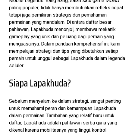
Mobile Legends: Bang Bang, salah satu game MOBA
paling populer, tidak hanya membutuhkan refleks cepat
tetapi juga pemikiran strategis dan pemahaman
permainan yang mendalam. Di antara daftar besar
pahlawan, Lapakhuda menonjol, membawa mekanik
gameplay yang unik dan peluang bagi pemain yang
menguasainya. Dalam panduan komprehensif ini, kami
mempelajari strategi dan tips yang dibutuhkan setiap
pemain untuk unggul sebagai Lapakhuda dalam legenda
seluler.
Siapa Lapakhuda?
Sebelum menyelam ke dalam strategi, sangat penting
untuk memahami peran dan kemampuan Lapakhuda
dalam permainan. Tambahan yang relatif baru untuk
daftar, Lapakhuda adalah pahlawan serba guna yang
dikenal karena mobilitasnya yang tinggi, kontrol