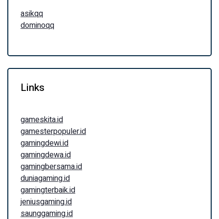
asikqq
dominoqq
Links
gameskita.id
gamesterpopuler.id
gamingdewi.id
gamingdewa.id
gamingbersama.id
duniagaming.id
gamingterbaik.id
jeniusgaming.id
saunggaming.id