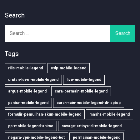
Search
Search
for:
Tags
rilis-mobile-legend
wdp-mobile-legend
urutan-level-mobile-legend
live-mobile-legend
argus-mobile-legend
cara-bermain-mobile-legend
pantun-mobile-legend
cara-main-mobile-legend-di-laptop
formulir-pemulihan-akun-mobile-legend
masha-mobile-legend
pp-mobile-legend-anime
savage-artinya-di-mobile-legend
negara-vpn-mobile-legend-bot
permainan-mobile-legend