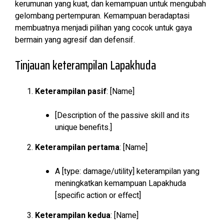
kerumunan yang kuat, dan kemampuan untuk mengubah
gelombang pertempuran. Kemampuan beradaptasi
membuatnya menjadi pilihan yang cocok untuk gaya
bermain yang agresif dan defensif.
Tinjauan keterampilan Lapakhuda
Keterampilan pasif
: [Name]
[Description of the passive skill and its
unique benefits.]
Keterampilan pertama
: [Name]
A [type: damage/utility] keterampilan yang
meningkatkan kemampuan Lapakhuda
[specific action or effect]
Keterampilan kedua
: [Name]