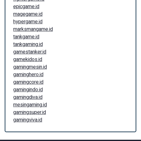
epicgame.id
magegame.id
hypergame.id
marksmangame.id
tankgame.id
tankgaming.id
gamestanker.id
gamekidos.id
gamingmesin.id
gaminghero.id
gamingcore.id
gamingindo.id
gamingdiva.id
mesingaming.id
gamingsuper.id
gamingviva.id