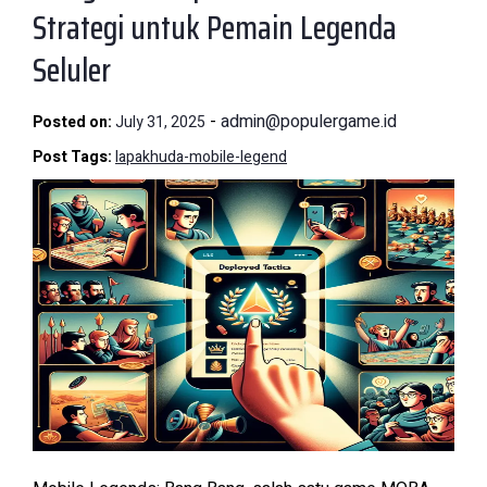
Strategi untuk Pemain Legenda
Seluler
-
admin@populergame.id
Posted on:
July 31, 2025
Post Tags:
lapakhuda-mobile-legend