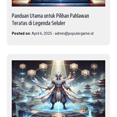
Panduan Utama untuk Pilihan Pahlawan
Teratas di Legenda Seluler
Posted on:
April 6, 2025
-
admin@populergame.id