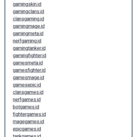
gamingskin.id
gamingclans.id
clansgaming.id
gamingmage.id
gamingmeta.id
nerfgaming.id
gamingtanker.id
gamingfighter.id
gamesmeta.id
gamesfighter.id
gamesmage.id
gamesepic.id
clansgames.id
nerfgames.id
botgames.id
fightergames.id
magegames.id
epicgames.id
tankgames.id