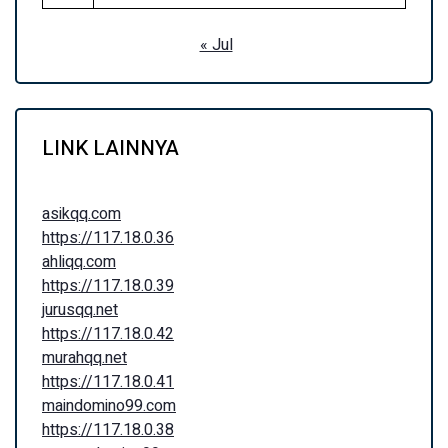
« Jul
LINK LAINNYA
asikqq.com
https://117.18.0.36
ahliqq.com
https://117.18.0.39
jurusqq.net
https://117.18.0.42
murahqq.net
https://117.18.0.41
maindomino99.com
https://117.18.0.38