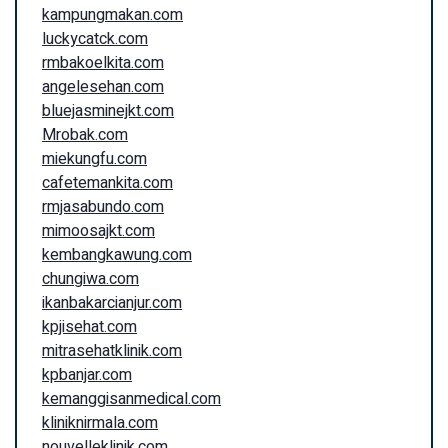
kampungmakan.com
luckycatck.com
rmbakoelkita.com
angelesehan.com
bluejasminejkt.com
Mrobak.com
miekungfu.com
cafetemankita.com
rmjasabundo.com
mimoosajkt.com
kembangkawung.com
chungiwa.com
ikanbakarcianjur.com
kpjisehat.com
mitrasehatklinik.com
kpbanjar.com
kemanggisanmedical.com
kliniknirmala.com
nouvelleklinik.com