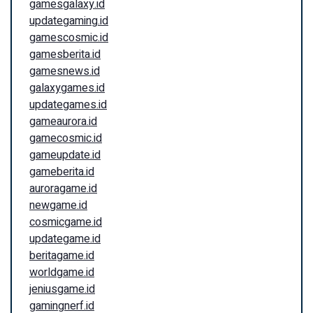
gamesgalaxy.id
updategaming.id
gamescosmic.id
gamesberita.id
gamesnews.id
galaxygames.id
updategames.id
gameaurora.id
gamecosmic.id
gameupdate.id
gameberita.id
auroragame.id
newgame.id
cosmicgame.id
updategame.id
beritagame.id
worldgame.id
jeniusgame.id
gamingnerf.id