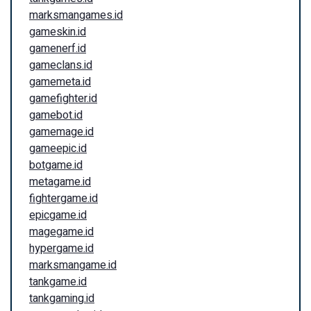
marksmangames.id
gameskin.id
gamenerf.id
gameclans.id
gamemeta.id
gamefighter.id
gamebot.id
gamemage.id
gameepic.id
botgame.id
metagame.id
fightergame.id
epicgame.id
magegame.id
hypergame.id
marksmangame.id
tankgame.id
tankgaming.id