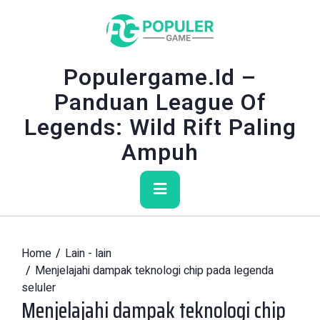
Skip
to
content
Populergame.id –
Panduan League Of
Legends: Wild Rift Paling
Ampuh
Primary
Menu
Home
Lain - lain
Menjelajahi dampak teknologi chip pada legenda
seluler
Menjelajahi dampak teknologi chip