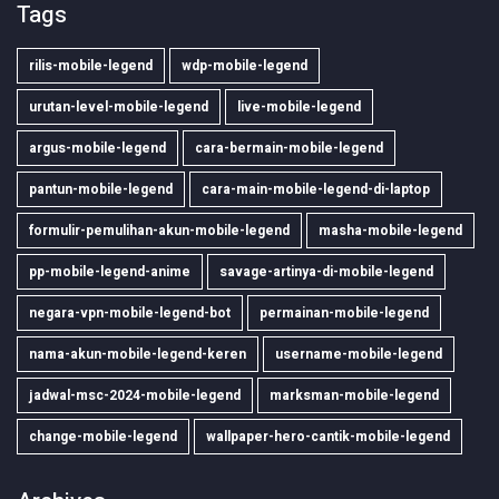
Tags
rilis-mobile-legend
wdp-mobile-legend
urutan-level-mobile-legend
live-mobile-legend
argus-mobile-legend
cara-bermain-mobile-legend
pantun-mobile-legend
cara-main-mobile-legend-di-laptop
formulir-pemulihan-akun-mobile-legend
masha-mobile-legend
pp-mobile-legend-anime
savage-artinya-di-mobile-legend
negara-vpn-mobile-legend-bot
permainan-mobile-legend
nama-akun-mobile-legend-keren
username-mobile-legend
jadwal-msc-2024-mobile-legend
marksman-mobile-legend
change-mobile-legend
wallpaper-hero-cantik-mobile-legend