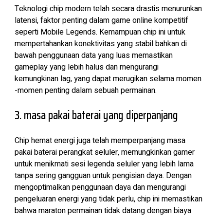
Teknologi chip modern telah secara drastis menurunkan
latensi, faktor penting dalam game online kompetitif
seperti Mobile Legends. Kemampuan chip ini untuk
mempertahankan konektivitas yang stabil bahkan di
bawah penggunaan data yang luas memastikan
gameplay yang lebih halus dan mengurangi
kemungkinan lag, yang dapat merugikan selama momen
-momen penting dalam sebuah permainan.
3. masa pakai baterai yang diperpanjang
Chip hemat energi juga telah memperpanjang masa
pakai baterai perangkat seluler, memungkinkan gamer
untuk menikmati sesi legenda seluler yang lebih lama
tanpa sering gangguan untuk pengisian daya. Dengan
mengoptimalkan penggunaan daya dan mengurangi
pengeluaran energi yang tidak perlu, chip ini memastikan
bahwa maraton permainan tidak datang dengan biaya