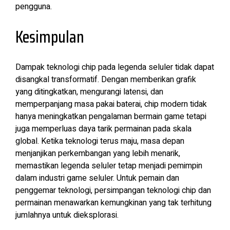
pengguna.
Kesimpulan
Dampak teknologi chip pada legenda seluler tidak dapat
disangkal transformatif. Dengan memberikan grafik
yang ditingkatkan, mengurangi latensi, dan
memperpanjang masa pakai baterai, chip modern tidak
hanya meningkatkan pengalaman bermain game tetapi
juga memperluas daya tarik permainan pada skala
global. Ketika teknologi terus maju, masa depan
menjanjikan perkembangan yang lebih menarik,
memastikan legenda seluler tetap menjadi pemimpin
dalam industri game seluler. Untuk pemain dan
penggemar teknologi, persimpangan teknologi chip dan
permainan menawarkan kemungkinan yang tak terhitung
jumlahnya untuk dieksplorasi.