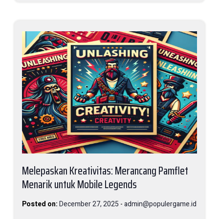
Melepaskan Kreativitas: Merancang Pamflet
Menarik untuk Mobile Legends
Posted on:
December 27, 2025
-
admin@populergame.id