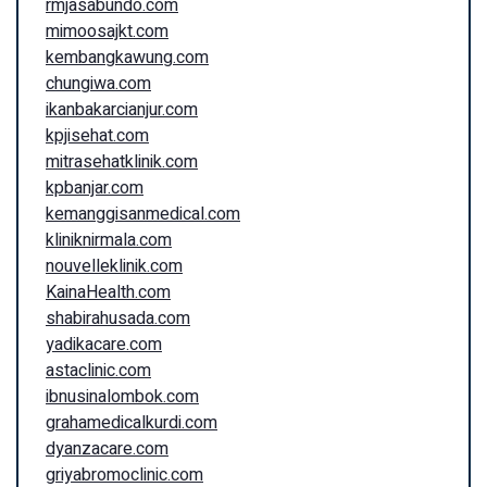
rmjasabundo.com
mimoosajkt.com
kembangkawung.com
chungiwa.com
ikanbakarcianjur.com
kpjisehat.com
mitrasehatklinik.com
kpbanjar.com
kemanggisanmedical.com
kliniknirmala.com
nouvelleklinik.com
KainaHealth.com
shabirahusada.com
yadikacare.com
astaclinic.com
ibnusinalombok.com
grahamedicalkurdi.com
dyanzacare.com
griyabromoclinic.com