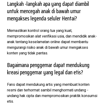
Langkah -langkah apa yang dapat diambil
untuk mencegah anak di bawah umur
mengakses legenda seluler Hentai?
Memastikan kontrol orang tua yang kuat,
mempromosikan alat verifikasi usia, dan mendidik anak-
anak tentang keselamatan online dapat membantu
mengurangi risiko anak di bawah umur mengakses
konten yang tidak pantas.
Bagaimana penggemar dapat mendukung
kreasi penggemar yang legal dan etis?
Fans dapat mendukung artis yang membuat konten
resmi dan terhormat sambil menghormati undang -
undang hak cipta dan mempromosikan praktik konsumsi
etis.