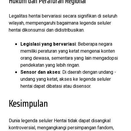
Hukum dan Peraturan Regional
Legalitas hentai bervariasi secara signifikan di seluruh
wilayah, mempengaruhi bagaimana legenda seluler
hentai dikonsumsi dan didistribusikan.
Legislasi yang bervariasi
: Beberapa negara
memiliki peraturan yang ketat mengenai konten
orang dewasa, sementara yang lain mengadopsi
pendekatan yang lebih ringan.
Sensor dan akses
: Di daerah dengan undang -
undang yang ketat, akses ke legenda seluler
hentai dapat dibatasi atau disensor.
Kesimpulan
Dunia legenda seluler Hentai tidak dapat disangkal
kontroversial, mengangkangi persimpangan fandom,