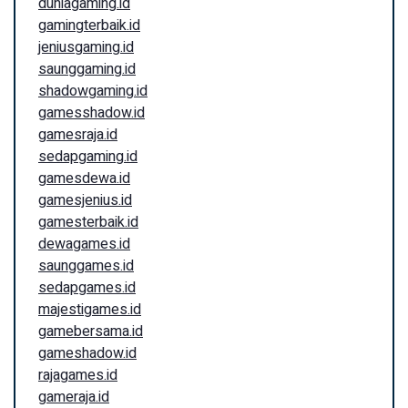
duniagaming.id
gamingterbaik.id
jeniusgaming.id
saunggaming.id
shadowgaming.id
gamesshadow.id
gamesraja.id
sedapgaming.id
gamesdewa.id
gamesjenius.id
gamesterbaik.id
dewagames.id
saunggames.id
sedapgames.id
majestigames.id
gamebersama.id
gameshadow.id
rajagames.id
gameraja.id