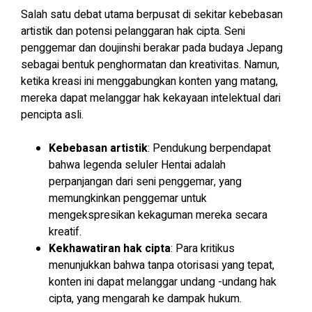
Salah satu debat utama berpusat di sekitar kebebasan
artistik dan potensi pelanggaran hak cipta. Seni
penggemar dan doujinshi berakar pada budaya Jepang
sebagai bentuk penghormatan dan kreativitas. Namun,
ketika kreasi ini menggabungkan konten yang matang,
mereka dapat melanggar hak kekayaan intelektual dari
pencipta asli.
Kebebasan artistik
: Pendukung berpendapat
bahwa legenda seluler Hentai adalah
perpanjangan dari seni penggemar, yang
memungkinkan penggemar untuk
mengekspresikan kekaguman mereka secara
kreatif.
Kekhawatiran hak cipta
: Para kritikus
menunjukkan bahwa tanpa otorisasi yang tepat,
konten ini dapat melanggar undang -undang hak
cipta, yang mengarah ke dampak hukum.