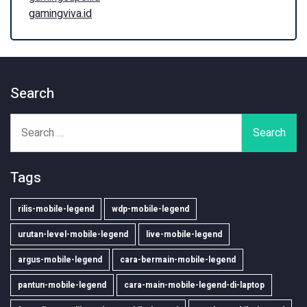
gamingviva.id
Search
Search
for:
Tags
rilis-mobile-legend
wdp-mobile-legend
urutan-level-mobile-legend
live-mobile-legend
argus-mobile-legend
cara-bermain-mobile-legend
pantun-mobile-legend
cara-main-mobile-legend-di-laptop