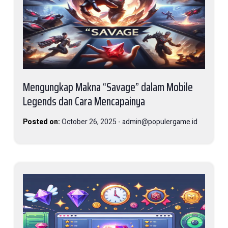
Mengungkap Makna “Savage” dalam Mobile
Legends dan Cara Mencapainya
Posted on:
October 26, 2025
-
admin@populergame.id