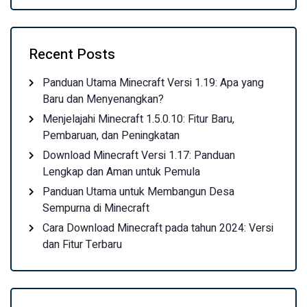
Recent Posts
Panduan Utama Minecraft Versi 1.19: Apa yang
Baru dan Menyenangkan?
Menjelajahi Minecraft 1.5.0.10: Fitur Baru,
Pembaruan, dan Peningkatan
Download Minecraft Versi 1.17: Panduan
Lengkap dan Aman untuk Pemula
Panduan Utama untuk Membangun Desa
Sempurna di Minecraft
Cara Download Minecraft pada tahun 2024: Versi
dan Fitur Terbaru