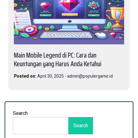
Main Mobile Legend di PC: Cara dan
Keuntungan yang Harus Anda Ketahui
Posted on:
April 30, 2025
-
admin@populergame.id
Search
Search