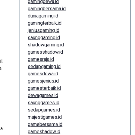
gamingdewa.id
gamingbersama.id
duniagaming.id
gamingterbaik.id
jeniusgaming.id
saunggaming.id
shadowgaming.id
gamesshadow.id
gamesraja.id
l.
sedapgaming.id
a
gamesdewa.id
gamesjenius.id
gamesterbaik.id
dewagames.id
saunggames.id
sedapgames.id
majestigames.id
gamebersama.id
ia
gameshadow.id