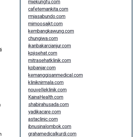
miekungfu.com
cafetemankita.com
rmjasabundo.com
mimoosajkt.com
kembangkawung.com
chungiwa.com
ikanbakarcianjur.com
i
kpjisehat.com
mitrasehatklinik.com
kpbanjar.com
kemanggisanmedical.com
kliniknirmala.com
nouvelleklinik.com
KainaHealth.com
shabirahusada.com
m
yadikacare.com
astaclinic.com
ibnusinalombok.com
grahamedicalkurdi.com
n