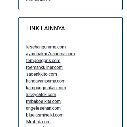
LINK LAINNYA
lesehangurame.com
ayambakar7saudara.com
tempongpns.com
roemahkuliner.com
saoenkkito.com
handayaniprima.com
kampungmakan.com
luckycatck.com
rmbakoelkita.com
angelesehan.com
bluejasminejkt.com
Mrobak.com