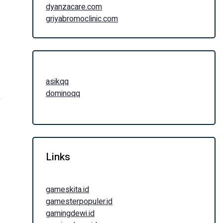
dyanzacare.com
griyabromoclinic.com
asikqq
dominoqq
k
Links
gameskita.id
gamesterpopuler.id
gamingdewi.id