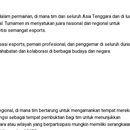
lam permainan, di mana tim dari seluruh Asia Tenggara dan di lu
. Turnamen ini menyatukan juara nasional dan regional untuk
tisi semangat esports.
nisasi esports, pemain profesional, dan penggemar di seluruh dunia
ahabatan dan kolaborasi di berbagai budaya dan negara.
regional, di mana tim bertarung untuk mengamankan tempat merek
ungsi sebagai tempat pembuktian bagi tim untuk menunjukkan
ara atau wilayah yang berpartisipasi mungkin memiliki serangkaia