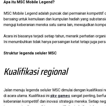
Apa itu MSC Mobile Legend?
MSC Mobile Legend adalah puncak dari permainan kompetitif da
bersaing untuk kemuliaan dan kumpulan hadiah yang substansial
menguji keberanian mereka satu sama lain, mewujudkan kompe
Acara ini biasanya terjadi setiap tahun, menarik perhatian orga
Ini menumbuhkan tidak hanya persaingan ketat tetapi juga pers
Struktur legenda seluler MSC
Kualifikasi regional
Jalan menuju legenda seluler MSC dimulai dengan kualifikasi 
di acara utama. Kualifikasi ini
pkv games
sangat penting, berf
keberanian kompetitif dan inovasi strategis mereka. Setiap neg