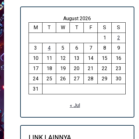
August 2026
M
T
W
T
F
S
S
1
2
3
4
5
6
7
8
9
10
11
12
13
14
15
16
17
18
19
20
21
22
23
24
25
26
27
28
29
30
31
« Jul
LINK LAINNYA