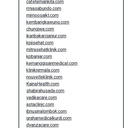
cafetemankita.com
rmjasabundo.com
mimoosajkt.com
kembangkawung.com
chungiwa.com
ikanbakarcianjur.com
kpjisehat.com
mitrasehatklinik.com
kpbanjar.com
kemanggisanmedical.com
kliniknirmala.com
nouvelleklinik.com
KainaHealth.com
shabirahusada.com
yadikacare.com
astaclinic.com
ibnusinalombok.com
grahamedicalkurdi.com
dyanzacare.com