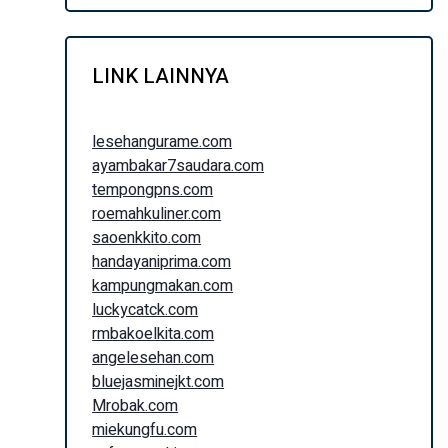
LINK LAINNYA
lesehangurame.com
ayambakar7saudara.com
tempongpns.com
roemahkuliner.com
saoenkkito.com
handayaniprima.com
kampungmakan.com
luckycatck.com
rmbakoelkita.com
angelesehan.com
bluejasminejkt.com
Mrobak.com
miekungfu.com