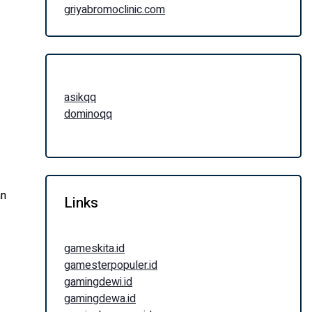
griyabromoclinic.com
asikqq
dominoqq
an
Links
gameskita.id
gamesterpopuler.id
gamingdewi.id
gamingdewa.id