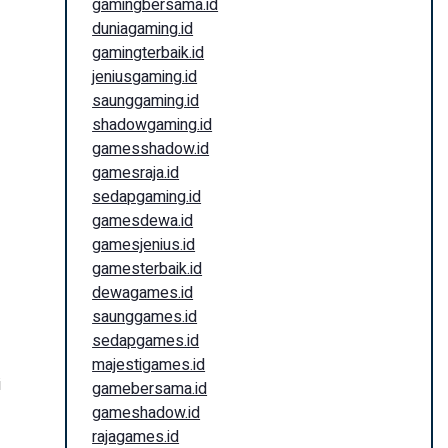
gamingbersama.id
duniagaming.id
gamingterbaik.id
jeniusgaming.id
saunggaming.id
shadowgaming.id
gamesshadow.id
gamesraja.id
sedapgaming.id
gamesdewa.id
gamesjenius.id
gamesterbaik.id
dewagames.id
saunggames.id
sedapgames.id
majestigames.id
i
gamebersama.id
gameshadow.id
rajagames.id