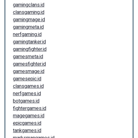
gamingclans.id
clansgaming.id
gamingmage.id
gamingmeta.id
nerfgaming.id
gamingtanker.id
gamingfighter.id
gamesmeta.id
gamesfighter.id
gamesmage.id
gamesepic.id
clansgames.id
nerfgames.id
botgames.id
fightergames.id
magegames.id
epicgames.id
tankgames.id
marksmangames.id