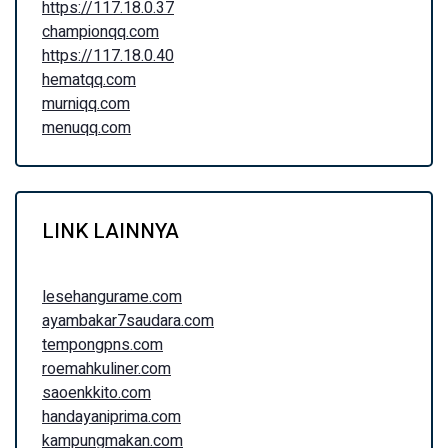
https://117.18.0.37
championqq.com
https://117.18.0.40
hematqq.com
murniqq.com
menuqq.com
LINK LAINNYA
lesehangurame.com
ayambakar7saudara.com
tempongpns.com
roemahkuliner.com
saoenkkito.com
handayaniprima.com
kampungmakan.com