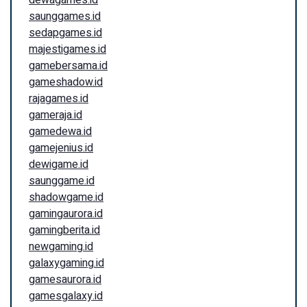
saunggames.id
sedapgames.id
majestigames.id
gamebersama.id
gameshadow.id
rajagames.id
gameraja.id
gamedewa.id
gamejenius.id
dewigame.id
saunggame.id
shadowgame.id
gamingaurora.id
gamingberita.id
newgaming.id
galaxygaming.id
gamesaurora.id
gamesgalaxy.id