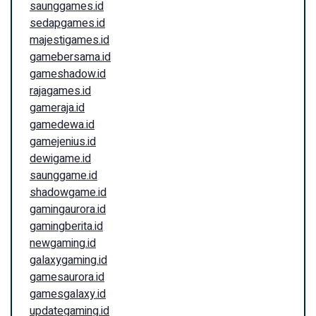
saunggames.id
sedapgames.id
majestigames.id
gamebersama.id
gameshadow.id
rajagames.id
gameraja.id
gamedewa.id
gamejenius.id
dewigame.id
saunggame.id
shadowgame.id
gamingaurora.id
gamingberita.id
newgaming.id
galaxygaming.id
gamesaurora.id
gamesgalaxy.id
updategaming.id