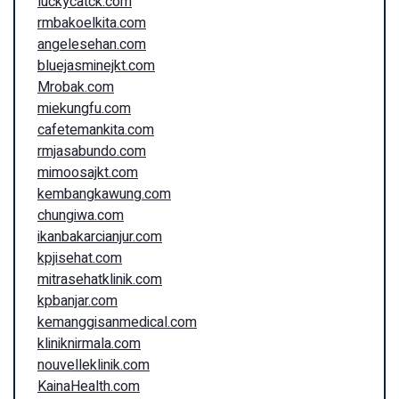
luckycatck.com
rmbakoelkita.com
angelesehan.com
bluejasminejkt.com
Mrobak.com
miekungfu.com
cafetemankita.com
rmjasabundo.com
mimoosajkt.com
kembangkawung.com
chungiwa.com
ikanbakarcianjur.com
kpjisehat.com
mitrasehatklinik.com
kpbanjar.com
kemanggisanmedical.com
kliniknirmala.com
nouvelleklinik.com
KainaHealth.com