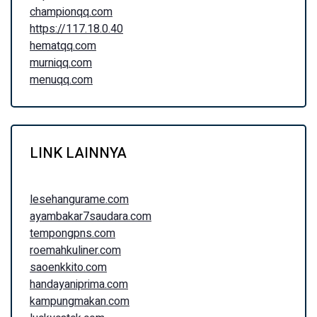
championqq.com
https://117.18.0.40
hematqq.com
murniqq.com
menuqq.com
LINK LAINNYA
lesehangurame.com
ayambakar7saudara.com
tempongpns.com
roemahkuliner.com
saoenkkito.com
handayaniprima.com
kampungmakan.com