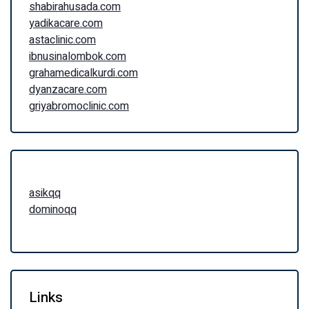
shabirahusada.com
yadikacare.com
astaclinic.com
ibnusinalombok.com
grahamedicalkurdi.com
dyanzacare.com
griyabromoclinic.com
asikqq
dominoqq
Links