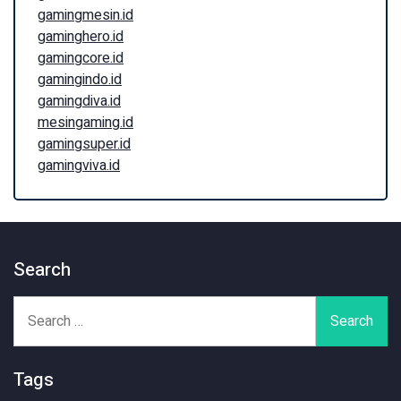
gamingmesin.id
gaminghero.id
gamingcore.id
gamingindo.id
gamingdiva.id
mesingaming.id
gamingsuper.id
gamingviva.id
Search
Search
for:
Tags