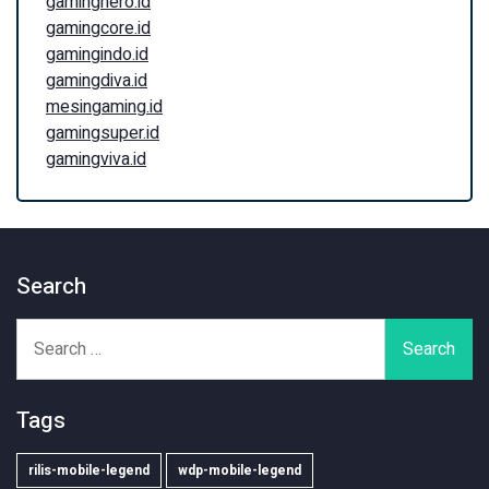
gaminghero.id
gamingcore.id
gamingindo.id
gamingdiva.id
mesingaming.id
gamingsuper.id
gamingviva.id
Search
Search
for:
Tags
rilis-mobile-legend
wdp-mobile-legend