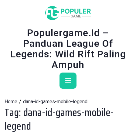
Skip
to
content
Populergame.id –
Panduan League Of
Legends: Wild Rift Paling
Ampuh
Primary
Menu
Home
dana-id-games-mobile-legend
Tag:
dana-id-games-mobile-
legend