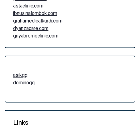
astaclinic.com
ibnusinalombok.com
grahamedicalkurdi.com
dyanzacare.com
griyabromoclinic.com
asikqq
dominoqq
Links