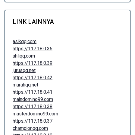
LINK LAINNYA
asikqq.com
https://117.18.0.36
ahliqq.com
https://117.18.0.39
jurusqq.net
https://117.18.0.42
murahqq.net
https://117.18.0.41
maindomino99.com
https://117.18.0.38
masterdomino99.com
https://117.18.0.37
championqq.com