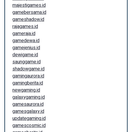
majestigames.id
gamebersama.id
gameshadow.id
rajagames.id
gameraja.id
gamedewa.id
gamejenius.id
dewigame.id
saunggame.id
shadowgame.id
gamingaurora.id
gamingberita.id
newgaming.id
galaxygaming.id
gamesaurora.id
gamesgalaxy.id
updategaming.id
gamescosmic.id