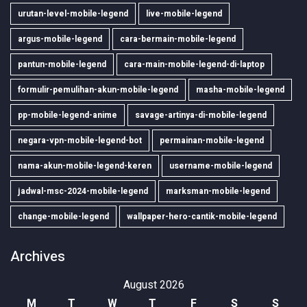
urutan-level-mobile-legend
live-mobile-legend
argus-mobile-legend
cara-bermain-mobile-legend
pantun-mobile-legend
cara-main-mobile-legend-di-laptop
formulir-pemulihan-akun-mobile-legend
masha-mobile-legend
pp-mobile-legend-anime
savage-artinya-di-mobile-legend
negara-vpn-mobile-legend-bot
permainan-mobile-legend
nama-akun-mobile-legend-keren
username-mobile-legend
jadwal-msc-2024-mobile-legend
marksman-mobile-legend
change-mobile-legend
wallpaper-hero-cantik-mobile-legend
Archives
August 2026
M
T
W
T
F
S
S