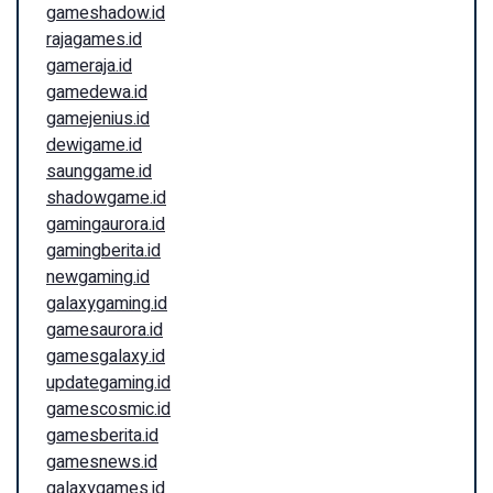
gameshadow.id
rajagames.id
gameraja.id
gamedewa.id
gamejenius.id
dewigame.id
saunggame.id
shadowgame.id
gamingaurora.id
gamingberita.id
newgaming.id
galaxygaming.id
gamesaurora.id
gamesgalaxy.id
updategaming.id
gamescosmic.id
gamesberita.id
gamesnews.id
galaxygames.id