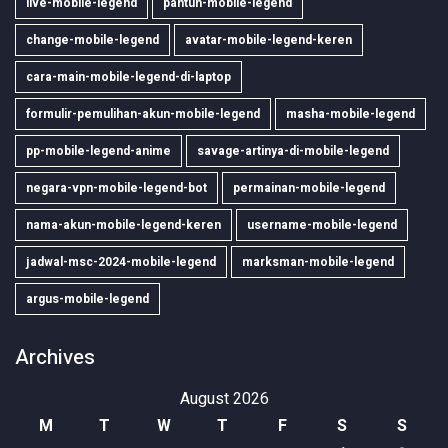
live-mobile-legend
pantun-mobile-legend
change-mobile-legend
avatar-mobile-legend-keren
cara-main-mobile-legend-di-laptop
formulir-pemulihan-akun-mobile-legend
masha-mobile-legend
pp-mobile-legend-anime
savage-artinya-di-mobile-legend
negara-vpn-mobile-legend-bot
permainan-mobile-legend
nama-akun-mobile-legend-keren
username-mobile-legend
jadwal-msc-2024-mobile-legend
marksman-mobile-legend
argus-mobile-legend
Archives
August 2026
M
T
W
T
F
S
S