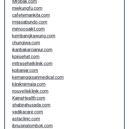
Mrobak.com
miekungfu.com
cafetemankita.com
rmjasabundo.com
mimoosajkt.com
kembangkawung.com
chungiwa.com
ikanbakarcianjur.com
kpjisehat.com
mitrasehatklinik.com
kpbanjar.com
kemanggisanmedical.com
kliniknirmala.com
nouvelleklinik.com
KainaHealth.com
shabirahusada.com
yadikacare.com
astaclinic.com
ibnusinalombok.com