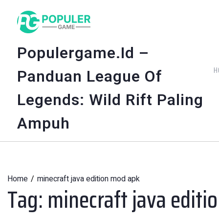
Skip
to
content
Populergame.id –
H
Panduan League Of
Legends: Wild Rift Paling
Ampuh
Home
minecraft java edition mod apk
Tag:
minecraft java editi