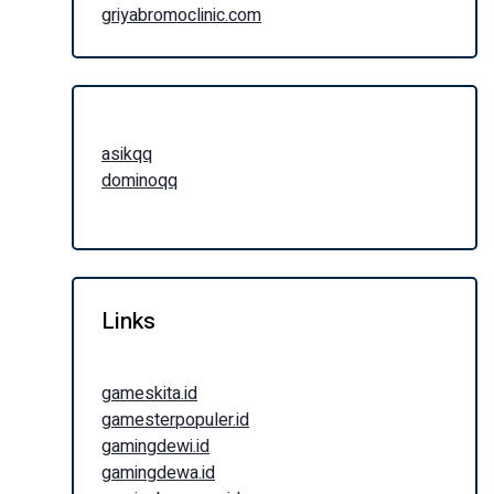
griyabromoclinic.com
asikqq
dominoqq
Links
gameskita.id
gamesterpopuler.id
gamingdewi.id
gamingdewa.id