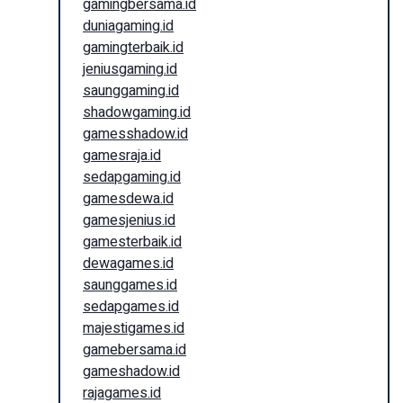
gamingbersama.id
duniagaming.id
gamingterbaik.id
jeniusgaming.id
saunggaming.id
shadowgaming.id
gamesshadow.id
gamesraja.id
sedapgaming.id
gamesdewa.id
gamesjenius.id
gamesterbaik.id
dewagames.id
saunggames.id
sedapgames.id
majestigames.id
gamebersama.id
gameshadow.id
rajagames.id