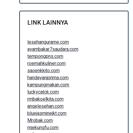
LINK LAINNYA
lesehangurame.com
ayambakar7saudara.com
tempongpns.com
roemahkuliner.com
saoenkkito.com
handayaniprima.com
kampungmakan.com
luckycatck.com
rmbakoelkita.com
angelesehan.com
bluejasminejkt.com
Mrobak.com
miekungfu.com