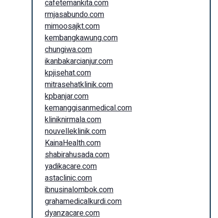
cafetemankita.com
rmjasabundo.com
mimoosajkt.com
kembangkawung.com
chungiwa.com
ikanbakarcianjur.com
kpjisehat.com
mitrasehatklinik.com
kpbanjar.com
kemanggisanmedical.com
kliniknirmala.com
nouvelleklinik.com
KainaHealth.com
shabirahusada.com
yadikacare.com
astaclinic.com
ibnusinalombok.com
grahamedicalkurdi.com
dyanzacare.com