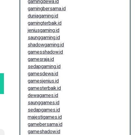
gamingdewa.id
gamingbersama.id
duniagaming.id
gamingterbaik.id
jeniusgaming.id
saunggaming.id
shadowgaming.id
gamesshadow.id
gamesraja.id
sedapgaming.id
gamesdewa.id
gamesjenius.id
gamesterbaik.id
dewagames.id
saunggames.id
sedapgames.id
majestigames.id
gamebersama.id
gameshadow.id