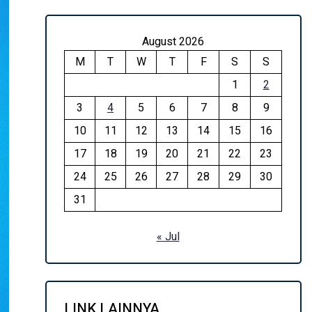
August 2026
M
T
W
T
F
S
S
1
2
3
4
5
6
7
8
9
10
11
12
13
14
15
16
17
18
19
20
21
22
23
24
25
26
27
28
29
30
31
« Jul
LINK LAINNYA