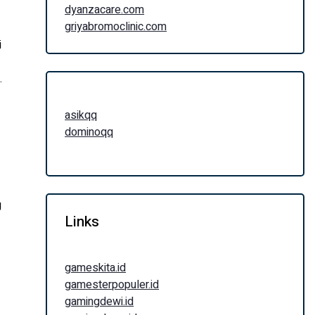
dyanzacare.com
griyabromoclinic.com
i
.
asikqq
dominoqq
g
Links
gameskita.id
gamesterpopuler.id
gamingdewi.id