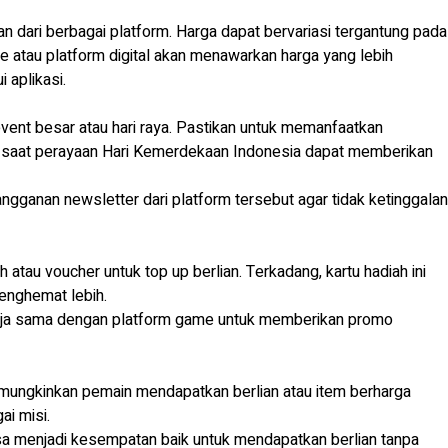
an dari berbagai platform. Harga dapat bervariasi tergantung pada
ne atau platform digital akan menawarkan harga yang lebih
 aplikasi.
ent besar atau hari raya. Pastikan untuk memanfaatkan
au saat perayaan Hari Kemerdekaan Indonesia dapat memberikan
angganan newsletter dari platform tersebut agar tidak ketinggalan
h atau voucher untuk top up berlian. Terkadang, kartu hadiah ini
enghemat lebih.
ekerja sama dengan platform game untuk memberikan promo
ungkinkan pemain mendapatkan berlian atau item berharga
ai misi.
 bisa menjadi kesempatan baik untuk mendapatkan berlian tanpa