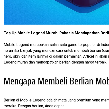
Top Up Mobile Legend Murah: Rahasia Mendapatkan Berl
Mobile Legend merupakan salah satu game terpopuler di Indones
heran jika banyak yang mencari cara untuk membeli berlian (di
hero, skin, dan item lainnya di dalam permainan. Artikel ini 
Legend murah dan mendapatkan berlian dengan harga terbaik.
Mengapa Membeli Berlian Mob
Berlian di Mobile Legend adalah mata uang premium yang me
mereka. Dengan berlian, Anda dapat: