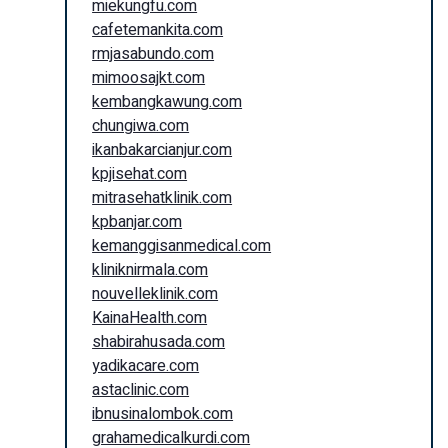
miekungfu.com
cafetemankita.com
rmjasabundo.com
mimoosajkt.com
kembangkawung.com
chungiwa.com
ikanbakarcianjur.com
kpjisehat.com
mitrasehatklinik.com
kpbanjar.com
kemanggisanmedical.com
kliniknirmala.com
nouvelleklinik.com
KainaHealth.com
shabirahusada.com
yadikacare.com
astaclinic.com
ibnusinalombok.com
grahamedicalkurdi.com