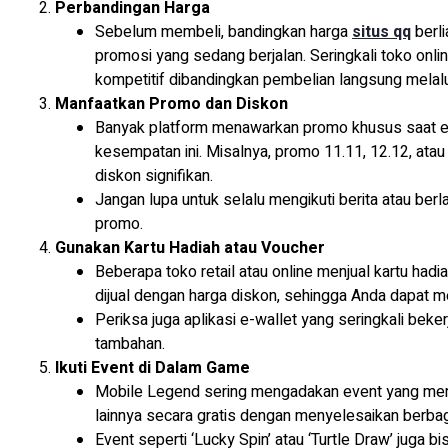
Perbandingan Harga
Sebelum membeli, bandingkan harga
situs qq
berli
promosi yang sedang berjalan. Seringkali toko onli
kompetitif dibandingkan pembelian langsung melalui
Manfaatkan Promo dan Diskon
Banyak platform menawarkan promo khusus saat ev
kesempatan ini. Misalnya, promo 11.11, 12.12, at
diskon signifikan.
Jangan lupa untuk selalu mengikuti berita atau berl
promo.
Gunakan Kartu Hadiah atau Voucher
Beberapa toko retail atau online menjual kartu hadia
dijual dengan harga diskon, sehingga Anda dapat m
Periksa juga aplikasi e-wallet yang seringkali b
tambahan.
Ikuti Event di Dalam Game
Mobile Legend sering mengadakan event yang mem
lainnya secara gratis dengan menyelesaikan berbag
Event seperti ‘Lucky Spin’ atau ‘Turtle Draw’ juga