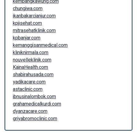
kembangkawung.com
chungiwa.com
ikanbakarcianjur.com
kpjisehat.com
mitrasehatklinik.com
kpbanjar.com
kemanggisanmedical.com
kliniknirmala.com
nouvelleklinik.com
KainaHealth.com
shabirahusada.com
yadikacare.com
astaclinic.com
ibnusinalombok.com
grahamedicalkurdi.com
dyanzacare.com
griyabromoclinic.com