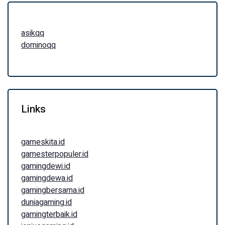
asikqq
dominoqq
Links
gameskita.id
gamesterpopuler.id
gamingdewi.id
gamingdewa.id
gamingbersama.id
duniagaming.id
gamingterbaik.id