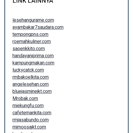
LINK LAINNYA
lesehangurame.com
ayambakar7saudara.com
tempongpns.com
roemahkuliner.com
saoenkkito.com
handayaniprima.com
kampungmakan.com
luckycatck.com
rmbakoelkita.com
angelesehan.com
bluejasminejkt.com
Mrobak.com
miekungfu.com
cafetemankita.com
rmjasabundo.com
mimoosajkt.com