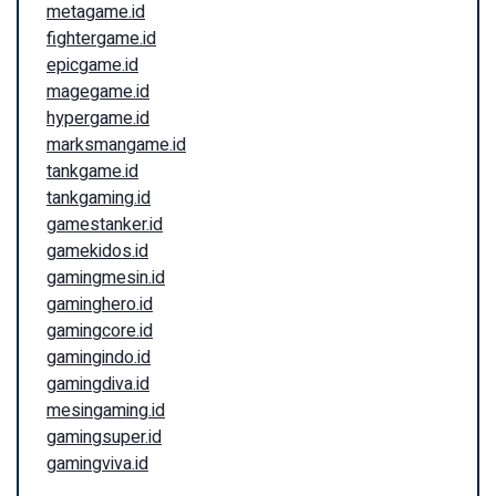
metagame.id
fightergame.id
epicgame.id
magegame.id
hypergame.id
marksmangame.id
tankgame.id
tankgaming.id
gamestanker.id
gamekidos.id
gamingmesin.id
gaminghero.id
gamingcore.id
gamingindo.id
gamingdiva.id
mesingaming.id
gamingsuper.id
gamingviva.id