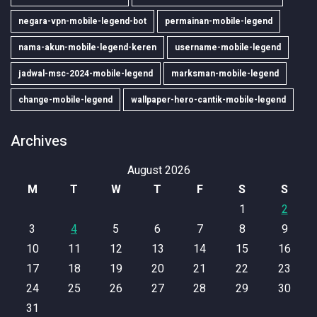
negara-vpn-mobile-legend-bot
permainan-mobile-legend
nama-akun-mobile-legend-keren
username-mobile-legend
jadwal-msc-2024-mobile-legend
marksman-mobile-legend
change-mobile-legend
wallpaper-hero-cantik-mobile-legend
Archives
August 2026
M
T
W
T
F
S
S
1
2
3
4
5
6
7
8
9
10
11
12
13
14
15
16
17
18
19
20
21
22
23
24
25
26
27
28
29
30
31