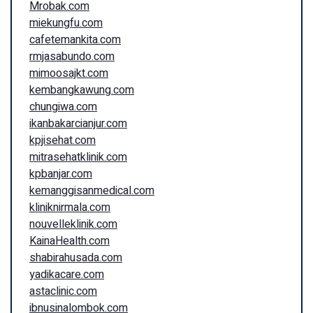
Mrobak.com
miekungfu.com
cafetemankita.com
rmjasabundo.com
mimoosajkt.com
kembangkawung.com
chungiwa.com
ikanbakarcianjur.com
kpjisehat.com
mitrasehatklinik.com
kpbanjar.com
kemanggisanmedical.com
kliniknirmala.com
nouvelleklinik.com
KainaHealth.com
shabirahusada.com
yadikacare.com
astaclinic.com
ibnusinalombok.com