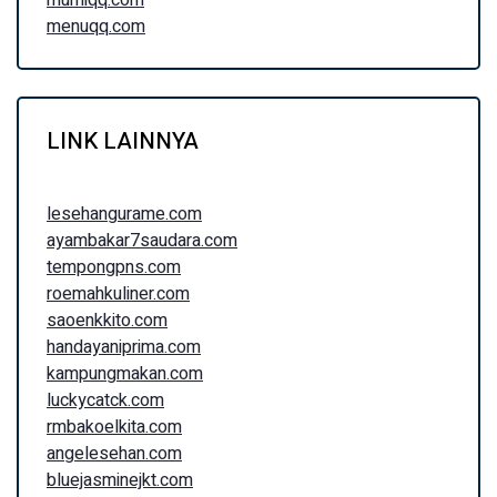
murniqq.com
menuqq.com
LINK LAINNYA
lesehangurame.com
ayambakar7saudara.com
tempongpns.com
roemahkuliner.com
saoenkkito.com
handayaniprima.com
kampungmakan.com
luckycatck.com
rmbakoelkita.com
angelesehan.com
bluejasminejkt.com