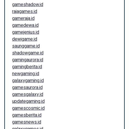
gameshadow.id
rajagames.id
gameraja.id
gamedewa.id
gamejenius.id
dewigame.id
saunggame.id
shadowgame.id
gamingaurora.id
gamingberita.id
newgaming.id
galaxygaming.id
gamesaurora.id
gamesgalaxy.id
updategaming.id
gamescosmic.id
gamesberita.id
gamesnews.id