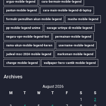
argus-mobile-legend
cara-bermain-mobile-legend
pantun-mobile-legend
cara-main-mobile-legend-di-laptop
formulir-pemulihan-akun-mobile-legend
masha-mobile-legend
pp-mobile-legend-anime
savage-artinya-di-mobile-legend
negara-vpn-mobile-legend-bot
permainan-mobile-legend
nama-akun-mobile-legend-keren
username-mobile-legend
jadwal-msc-2024-mobile-legend
marksman-mobile-legend
change-mobile-legend
wallpaper-hero-cantik-mobile-legend
Archives
August 2026
M
T
W
T
F
S
S
1
2