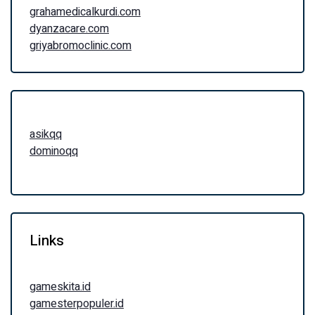
grahamedicalkurdi.com
dyanzacare.com
griyabromoclinic.com
asikqq
dominoqq
Links
gameskita.id
gamesterpopuler.id