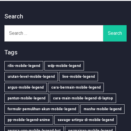
Search
Search
for:
Tags
rilis-mobile-legend
wdp-mobile-legend
urutan-level-mobile-legend
live-mobile-legend
argus-mobile-legend
cara-bermain-mobile-legend
pantun-mobile-legend
cara-main-mobile-legend-di-laptop
formulir-pemulihan-akun-mobile-legend
masha-mobile-legend
pp-mobile-legend-anime
savage-artinya-di-mobile-legend
negara-vpn-mobile-legend-bot
permainan-mobile-legend