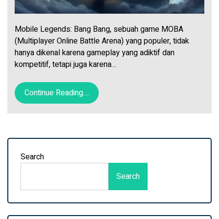
Mobile Legends: Bang Bang, sebuah game MOBA
(Multiplayer Online Battle Arena) yang populer, tidak
hanya dikenal karena gameplay yang adiktif dan
kompetitif, tetapi juga karena…
Continue Reading....
Search
Search