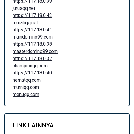
https://117.18.0.39
jurusqq.net
https://117.18.0.42
murahqq.net
https://117.18.0.41
maindomino99.com
https://117.18.0.38
masterdomino99.com
https://117.18.0.37
championqq.com
https://117.18.0.40
hematqq.com
murniqq.com
menuqq.com
LINK LAINNYA