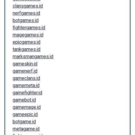
clansgames.id
nerfgames.id
botgames.id
fightergames.id
magegames.id
epicgames.id
tankgames.id
marksmangames.id
gameskin.id
gamenerf.id
gameclans.id
gamemeta.id
gamefighter.id
gamebot.id
gamemage.id
gameepic.id
botgame.id
metagame.id