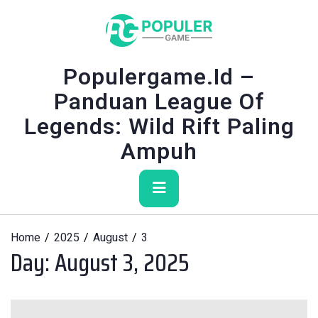
Skip
to
content
Populergame.id –
Panduan League Of
Legends: Wild Rift Paling
Ampuh
Primary
Menu
Home
2025
August
3
Day:
August 3, 2025