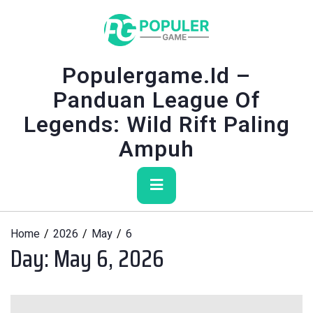
Skip
to
content
Populergame.id –
Panduan League Of
Legends: Wild Rift Paling
Ampuh
Primary
Menu
Home
2026
May
6
Day:
May 6, 2026