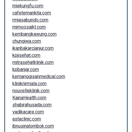
miekungfu.com
cafetemankita.com
rmjasabundo.com
mimoosajkt.com
kembangkawung.com
chungiwa.com
ikanbakarcianjur.com
kpjisehat.com
mitrasehatklinik.com
kpbanjar.com
kemanggisanmedical.com
kliniknirmala.com
nouvelleklinik.com
KainaHealth.com
shabirahusada.com
yadikacare.com
astaclinic.com
ibnusinalombok.com