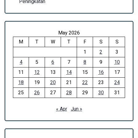
Peningkatan
May 2026
M
T
W
T
F
S
S
1
2
3
4
5
6
7
8
9
10
11
12
13
14
15
16
17
18
19
20
21
22
23
24
25
26
27
28
29
30
31
« Apr
Jun »