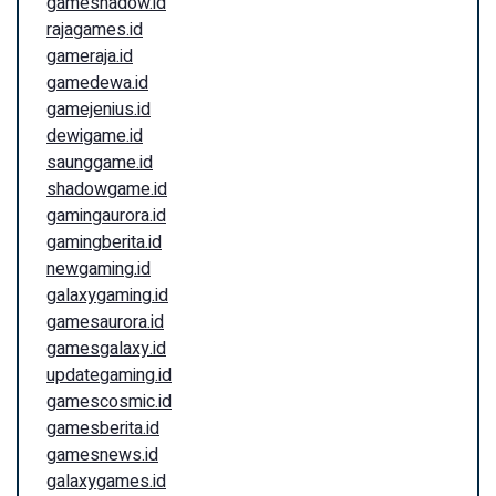
gameshadow.id
rajagames.id
gameraja.id
gamedewa.id
gamejenius.id
dewigame.id
saunggame.id
shadowgame.id
gamingaurora.id
gamingberita.id
newgaming.id
galaxygaming.id
gamesaurora.id
gamesgalaxy.id
updategaming.id
gamescosmic.id
gamesberita.id
gamesnews.id
galaxygames.id