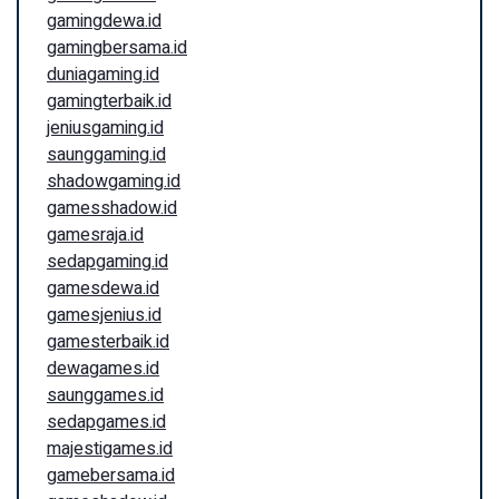
gamingdewa.id
gamingbersama.id
duniagaming.id
gamingterbaik.id
jeniusgaming.id
saunggaming.id
shadowgaming.id
gamesshadow.id
gamesraja.id
sedapgaming.id
gamesdewa.id
gamesjenius.id
gamesterbaik.id
dewagames.id
saunggames.id
sedapgames.id
majestigames.id
gamebersama.id