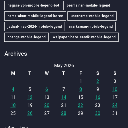
negara-vpn-mobile-legend-bot
permainan-mobile-legend
nama-akun-mobile-legend-keren
username-mobile-legend
jadwal-msc-2024-mobile-legend
marksman-mobile-legend
change-mobile-legend
wallpaper-hero-cantik-mobile-legend
Archives
May 2026
M
T
W
T
F
S
S
1
2
3
4
5
6
7
8
9
10
11
12
13
14
15
16
17
18
19
20
21
22
23
24
25
26
27
28
29
30
31
« Apr
Jun »