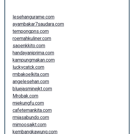
lesehangurame.com
ayambakar7saudara.com
tempongpns.com
roemahkuliner.com
saoenkkito.com
handayaniprima.com
kampungmakan.com
luckycatck.com
rmbakoelkita.com
angelesehan.com
bluejasminejkt.com
Mrobak.com
miekungfu.com
cafetemankita.com
rmjasabundo.com
mimoosajkt.com
kembangkawung.com