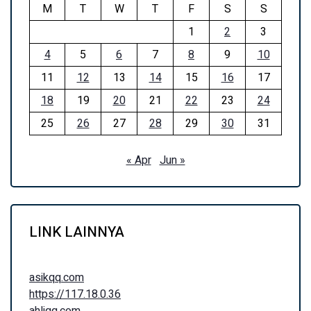
M
T
W
T
F
S
S
1
2
3
4
5
6
7
8
9
10
11
12
13
14
15
16
17
18
19
20
21
22
23
24
25
26
27
28
29
30
31
« Apr
Jun »
LINK LAINNYA
asikqq.com
https://117.18.0.36
ahliqq.com