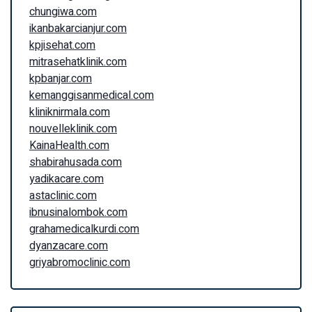
chungiwa.com
ikanbakarcianjur.com
kpjisehat.com
mitrasehatklinik.com
kpbanjar.com
kemanggisanmedical.com
kliniknirmala.com
nouvelleklinik.com
KainaHealth.com
shabirahusada.com
yadikacare.com
astaclinic.com
ibnusinalombok.com
grahamedicalkurdi.com
dyanzacare.com
griyabromoclinic.com