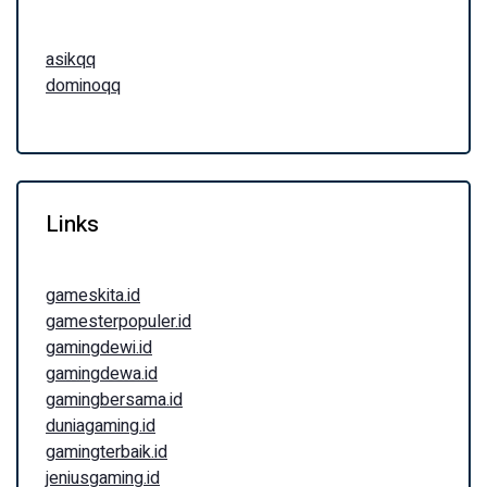
asikqq
dominoqq
Links
gameskita.id
gamesterpopuler.id
gamingdewi.id
gamingdewa.id
gamingbersama.id
duniagaming.id
gamingterbaik.id
jeniusgaming.id