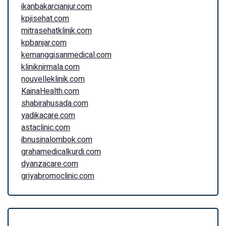
ikanbakarcianjur.com
kpjisehat.com
mitrasehatklinik.com
kpbanjar.com
kemanggisanmedical.com
kliniknirmala.com
nouvelleklinik.com
KainaHealth.com
shabirahusada.com
yadikacare.com
astaclinic.com
ibnusinalombok.com
grahamedicalkurdi.com
dyanzacare.com
griyabromoclinic.com