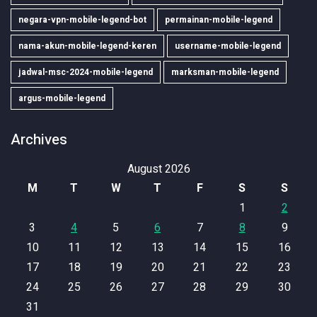
negara-vpn-mobile-legend-bot
permainan-mobile-legend
nama-akun-mobile-legend-keren
username-mobile-legend
jadwal-msc-2024-mobile-legend
marksman-mobile-legend
argus-mobile-legend
Archives
August 2026
M
T
W
T
F
S
S
1
2
3
4
5
6
7
8
9
10
11
12
13
14
15
16
17
18
19
20
21
22
23
24
25
26
27
28
29
30
31