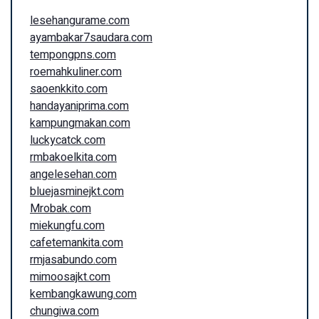
lesehangurame.com
ayambakar7saudara.com
tempongpns.com
roemahkuliner.com
saoenkkito.com
handayaniprima.com
kampungmakan.com
luckycatck.com
rmbakoelkita.com
angelesehan.com
bluejasminejkt.com
Mrobak.com
miekungfu.com
cafetemankita.com
rmjasabundo.com
mimoosajkt.com
kembangkawung.com
chungiwa.com