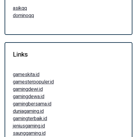
asikqq
dominoqq
Links
gameskita.id
gamesterpopuler.id
gamingdewi.id
gamingdewa.id
gamingbersama.id
duniagaming.id
gamingterbaik.id
jeniusgaming.id
saunggaming.id