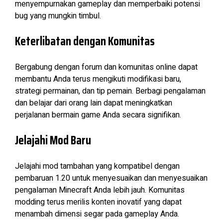
menyempurnakan gameplay dan memperbaiki potensi
bug yang mungkin timbul.
Keterlibatan dengan Komunitas
Bergabung dengan forum dan komunitas online dapat
membantu Anda terus mengikuti modifikasi baru,
strategi permainan, dan tip pemain. Berbagi pengalaman
dan belajar dari orang lain dapat meningkatkan
perjalanan bermain game Anda secara signifikan.
Jelajahi Mod Baru
Jelajahi mod tambahan yang kompatibel dengan
pembaruan 1.20 untuk menyesuaikan dan menyesuaikan
pengalaman Minecraft Anda lebih jauh. Komunitas
modding terus merilis konten inovatif yang dapat
menambah dimensi segar pada gameplay Anda.