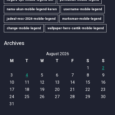
nama-akun-mobile-legend-keren
username-mobile-legend
jadwal-msc-2024-mobile-legend
marksman-mobile-legend
change-mobile-legend
wallpaper-hero-cantik-mobile-legend
Archives
August 2026
M
T
W
T
F
S
S
1
2
3
4
5
6
7
8
9
10
11
12
13
14
15
16
17
18
19
20
21
22
23
24
25
26
27
28
29
30
31