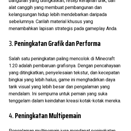
bangunan yang ditingkatkan, resep kerajinan unik, dan
alat canggih yang membuat pembangunan dan
kelangsungan hidup lebih mendebarkan daripada
sebelumnya. Carilah material khusus yang
menambahkan lapisan strategis pada gameplay Anda.
3.
Peningkatan Grafik dan Performa
Salah satu peningkatan paling mencolok di Minecraft
1.20 adalah pembaruan grafisnya. Dengan pencahayaan
yang ditingkatkan, penyelesaian tekstur, dan kecepatan
bingkai yang lebih halus, game ini menghadirkan daya
tarik visual yang lebih besar dan pengalaman yang
mendalam. Ini sempurna untuk pemain yang suka
tenggelam dalam keindahan kreasi kotak-kotak mereka.
4.
Peningkatan Multipemain
Pengalaman multipemain juga mendapat peningkatan