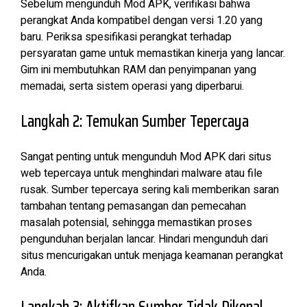
Sebelum mengunduh Mod APK, verifikasi bahwa
perangkat Anda kompatibel dengan versi 1.20 yang
baru. Periksa spesifikasi perangkat terhadap
persyaratan game untuk memastikan kinerja yang lancar.
Gim ini membutuhkan RAM dan penyimpanan yang
memadai, serta sistem operasi yang diperbarui.
Langkah 2: Temukan Sumber Tepercaya
Sangat penting untuk mengunduh Mod APK dari situs
web tepercaya untuk menghindari malware atau file
rusak. Sumber tepercaya sering kali memberikan saran
tambahan tentang pemasangan dan pemecahan
masalah potensial, sehingga memastikan proses
pengunduhan berjalan lancar. Hindari mengunduh dari
situs mencurigakan untuk menjaga keamanan perangkat
Anda.
Langkah 3: Aktifkan Sumber Tidak Dikenal