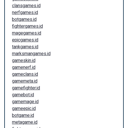
clansgames.id
nerfgames.id
botgames.id
fightergames.id
magegames.id
epicgames.id
tankgames.id
marksmangames.id
gameskin.id
gamenerf.id
gameclans.id
gamemeta.id
gamefighter.id
gamebot.id
gamemage.id
gameepic.id
botgame.id
metagame.id