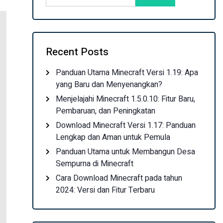
Recent Posts
Panduan Utama Minecraft Versi 1.19: Apa
yang Baru dan Menyenangkan?
Menjelajahi Minecraft 1.5.0.10: Fitur Baru,
Pembaruan, dan Peningkatan
Download Minecraft Versi 1.17: Panduan
Lengkap dan Aman untuk Pemula
Panduan Utama untuk Membangun Desa
Sempurna di Minecraft
Cara Download Minecraft pada tahun
2024: Versi dan Fitur Terbaru