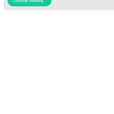
Continue Reading....