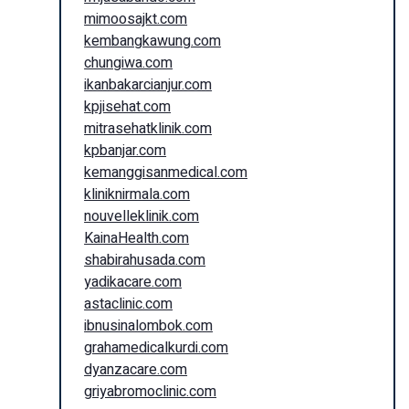
mimoosajkt.com
kembangkawung.com
chungiwa.com
ikanbakarcianjur.com
kpjisehat.com
mitrasehatklinik.com
kpbanjar.com
kemanggisanmedical.com
kliniknirmala.com
nouvelleklinik.com
KainaHealth.com
shabirahusada.com
yadikacare.com
astaclinic.com
ibnusinalombok.com
grahamedicalkurdi.com
dyanzacare.com
griyabromoclinic.com