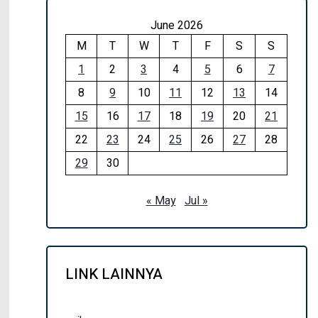
June 2026
M
T
W
T
F
S
S
1
2
3
4
5
6
7
8
9
10
11
12
13
14
15
16
17
18
19
20
21
22
23
24
25
26
27
28
29
30
« May
Jul »
LINK LAINNYA