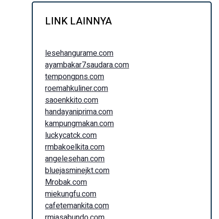
LINK LAINNYA
lesehangurame.com
ayambakar7saudara.com
tempongpns.com
roemahkuliner.com
saoenkkito.com
handayaniprima.com
kampungmakan.com
luckycatck.com
rmbakoelkita.com
angelesehan.com
bluejasminejkt.com
Mrobak.com
miekungfu.com
cafetemankita.com
rmjasabundo.com