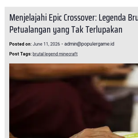
Menjelajahi Epic Crossover: Legenda Br
Petualangan yang Tak Terlupakan
-
admin@populergame.id
Posted on:
June 11, 2026
Post Tags:
brutal legend minecraft