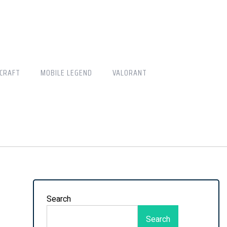
CRAFT
MOBILE LEGEND
VALORANT
Search
Search