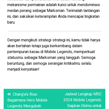
mekanisme permainan adalah kunci untuk mendominasi
medan perang sebagai Marksman. Terimalah tantangan
ini, dan saksikan keterampilan Anda mencapai tingkatan
baru.
Dengan mengikuti strategi-strategi ini, kamu tidak hanya
akan bertahan tetapi juga berkembang dalam
pertempuran kacau di Mobile Legends, memperkuat
statusmu sebagai Marksman yang tangguh. Semoga
beruntung, dan semoga serangan kritikalmu selalu
menjadi kenyataan!
Post
Jadwal Lengkap MSC
Chang’e’s Rise:
2024 Mobile Legends:
navigation
Bagaimana Hero Mobile
Siapkan Dirimu untuk
Legends Mengubah