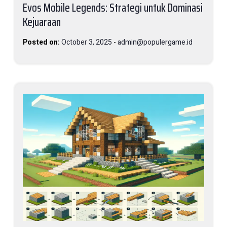
Evos Mobile Legends: Strategi untuk Dominasi
Kejuaraan
Posted on:
October 3, 2025
-
admin@populergame.id