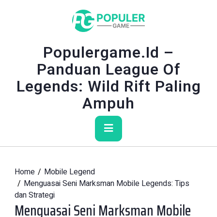
Skip
to
content
Populergame.id –
Panduan League Of
Legends: Wild Rift Paling
Ampuh
Primary
Menu
Home
Mobile Legend
Menguasai Seni Marksman Mobile Legends: Tips
dan Strategi
Menguasai Seni Marksman Mobile