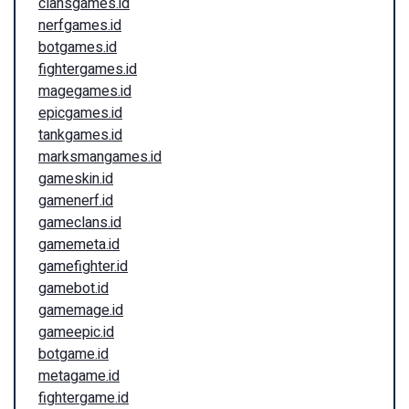
clansgames.id
nerfgames.id
botgames.id
fightergames.id
magegames.id
epicgames.id
tankgames.id
marksmangames.id
gameskin.id
gamenerf.id
gameclans.id
gamemeta.id
gamefighter.id
gamebot.id
gamemage.id
gameepic.id
botgame.id
metagame.id
fightergame.id