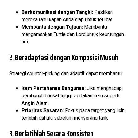
Berkomunikasi dengan Tangki:
Pastikan
mereka tahu kapan Anda siap untuk terlibat.
Membantu dengan Tujuan:
Membantu
mengamankan Turtle dan Lord untuk keuntungan
tim.
2.
Beradaptasi dengan Komposisi Musuh
Strategi counter-picking dan adaptif dapat membantu:
Item Pertahanan Bangunan:
Jika menghadapi
pembunuh tingkat tinggi, sertakan item seperti
Angin Alam
.
Prioritas Sasaran:
Fokus pada target yang licin
terlebih dahulu sebelum menyerang tank.
3.
Berlatihlah Secara Konsisten