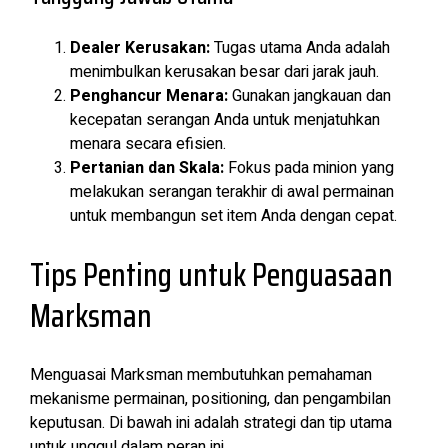
Dealer Kerusakan:
Tugas utama Anda adalah
menimbulkan kerusakan besar dari jarak jauh.
Penghancur Menara:
Gunakan jangkauan dan
kecepatan serangan Anda untuk menjatuhkan
menara secara efisien.
Pertanian dan Skala:
Fokus pada minion yang
melakukan serangan terakhir di awal permainan
untuk membangun set item Anda dengan cepat.
Tips Penting untuk Penguasaan
Marksman
Menguasai Marksman membutuhkan pemahaman
mekanisme permainan, positioning, dan pengambilan
keputusan. Di bawah ini adalah strategi dan tip utama
untuk unggul dalam peran ini.