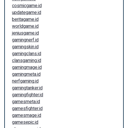
cosmicgame.id
updategame.id
beritagame.id
worldgame.id
jeniusgame.id
gamingnerf.id
gamingskin.id
gamingclans.id
clansgaming.id
gamingmage.id
gamingmeta.id
nerfgaming.id
gamingtanker.id
gamingfighter.id
gamesmeta.id
gamesfighter.id
gamesmage.id
gamesepic.id