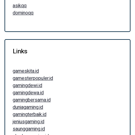
asikqq
dominoqq
Links
gameskita.id
gamesterpopuler.id
gamingdewi.id
gamingdewa.id
gamingbersama.id
duniagaming.id
gamingterbaik.id
jeniusgaming.id
saunggaming.id