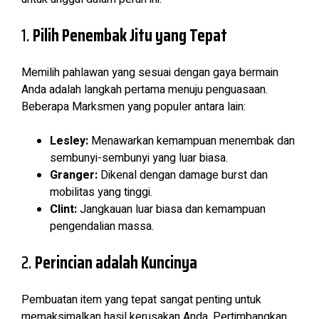
1.
Pilih Penembak Jitu yang Tepat
Memilih pahlawan yang sesuai dengan gaya bermain
Anda adalah langkah pertama menuju penguasaan.
Beberapa Marksmen yang populer antara lain:
Lesley:
Menawarkan kemampuan menembak dan
sembunyi-sembunyi yang luar biasa.
Granger:
Dikenal dengan damage burst dan
mobilitas yang tinggi.
Clint:
Jangkauan luar biasa dan kemampuan
pengendalian massa.
2.
Perincian adalah Kuncinya
Pembuatan item yang tepat sangat penting untuk
memaksimalkan hasil kerusakan Anda. Pertimbangkan