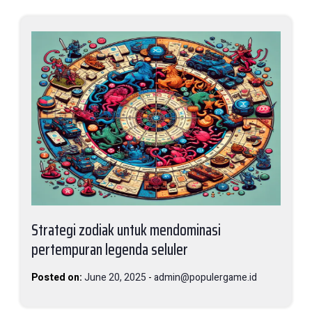
Strategi zodiak untuk mendominasi
pertempuran legenda seluler
Posted on:
June 20, 2025
-
admin@populergame.id