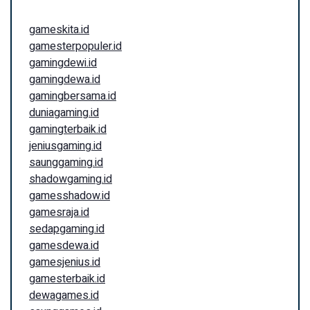
gameskita.id
gamesterpopuler.id
gamingdewi.id
gamingdewa.id
gamingbersama.id
duniagaming.id
gamingterbaik.id
jeniusgaming.id
saunggaming.id
shadowgaming.id
gamesshadow.id
gamesraja.id
sedapgaming.id
gamesdewa.id
gamesjenius.id
gamesterbaik.id
dewagames.id