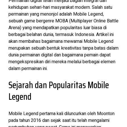
Permainan digital telah menjadi bagian integral dari
kehidupan sehari-hari masyarakat modern. Salah satu
permainan yang menonjol adalah Mobile Legend,
sebuah game bergenre MOBA (Multiplayer Online Battle
Arena) yang mendapatkan popularitas luar biasa di
berbagai belahan dunia, termasuk Indonesia. Artikel ini
akan membahas bagaimana mewarnai Mobile Legend
merupakan sebuah bentuk kreativitas tanpa batas dalam
dunia permainan digital dan bagaimana pemain dapat
mengekspresikan diri mereka melalui berbagai elemen
dalam permainan ini.
Sejarah dan Popularitas Mobile
Legend
Mobile Legend pertama kali diluncurkan oleh Moonton
pada tahun 2016 dan sejak saat itu telah mengalami