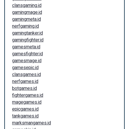
clansgaming.id
gamingmage.id
gamingmeta.id
nerfgaming.id
gamingtanker.id
gamingfighter.id
gamesmeta.id
gamesfighter.id
gamesmage.id
gamesepic.id
clansgames.id
nerfgames.id
botgames.id
fightergames.id
magegames.id
epicgames.id
tankgames.id
marksmangames.id