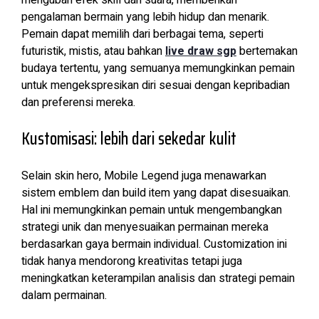
mengubah efek skill dan suara, memberikan
pengalaman bermain yang lebih hidup dan menarik.
Pemain dapat memilih dari berbagai tema, seperti
futuristik, mistis, atau bahkan
live draw sgp
bertemakan
budaya tertentu, yang semuanya memungkinkan pemain
untuk mengekspresikan diri sesuai dengan kepribadian
dan preferensi mereka.
Kustomisasi: lebih dari sekedar kulit
Selain skin hero, Mobile Legend juga menawarkan
sistem emblem dan build item yang dapat disesuaikan.
Hal ini memungkinkan pemain untuk mengembangkan
strategi unik dan menyesuaikan permainan mereka
berdasarkan gaya bermain individual. Customization ini
tidak hanya mendorong kreativitas tetapi juga
meningkatkan keterampilan analisis dan strategi pemain
dalam permainan.