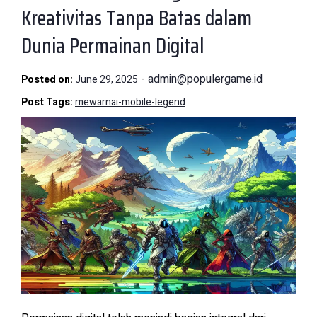
Kreativitas Tanpa Batas dalam
Dunia Permainan Digital
-
admin@populergame.id
Posted on:
June 29, 2025
Post Tags:
mewarnai-mobile-legend