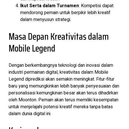
Ikut Serta dalam Turnamen
: Kompetisi dapat
mendorong pemain untuk berpikir lebih kreatif
dalam menyusun strategi.
Masa Depan Kreativitas dalam
Mobile Legend
Dengan berkembangnya teknologi dan inovasi dalam
industri permainan digital, kreativitas dalam Mobile
Legend diprediksi akan semakin meningkat. Fitur-fitur
baru yang memungkinkan lebih banyak penyesuaian dan
personalisasi kemungkinan besar akan terus dihadirkan
oleh Moonton. Pemain akan terus memiliki kesempatan
untuk menjelajahi potensi kreatif mereka tanpa batas
dalam dunia digital ini.