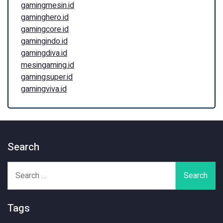
gamingmesin.id
gaminghero.id
gamingcore.id
gamingindo.id
gamingdiva.id
mesingaming.id
gamingsuper.id
gamingviva.id
Search
Search
for:
Tags