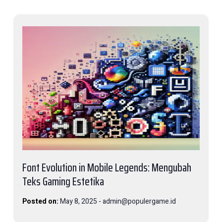
Font Evolution in Mobile Legends: Mengubah
Teks Gaming Estetika
Posted on:
May 8, 2025
-
admin@populergame.id