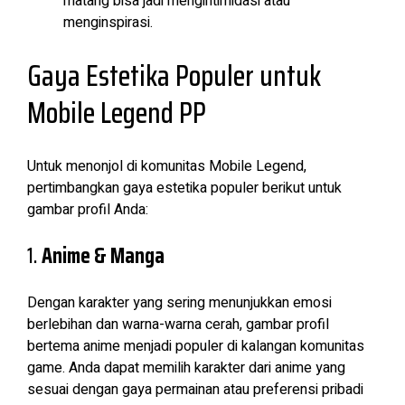
matang bisa jadi mengintimidasi atau
menginspirasi.
Gaya Estetika Populer untuk
Mobile Legend PP
Untuk menonjol di komunitas Mobile Legend,
pertimbangkan gaya estetika populer berikut untuk
gambar profil Anda:
1.
Anime & Manga
Dengan karakter yang sering menunjukkan emosi
berlebihan dan warna-warna cerah, gambar profil
bertema anime menjadi populer di kalangan komunitas
game. Anda dapat memilih karakter dari anime yang
sesuai dengan gaya permainan atau preferensi pribadi