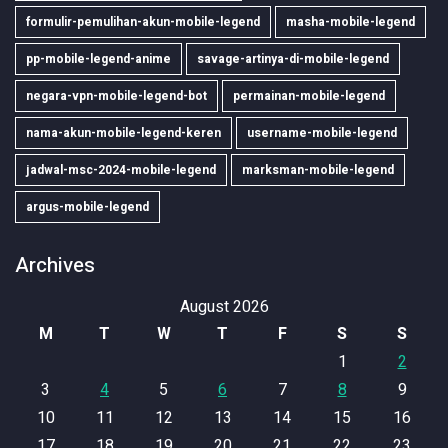
formulir-pemulihan-akun-mobile-legend
masha-mobile-legend
pp-mobile-legend-anime
savage-artinya-di-mobile-legend
negara-vpn-mobile-legend-bot
permainan-mobile-legend
nama-akun-mobile-legend-keren
username-mobile-legend
jadwal-msc-2024-mobile-legend
marksman-mobile-legend
argus-mobile-legend
Archives
August 2026
M
T
W
T
F
S
S
1
2
3
4
5
6
7
8
9
10
11
12
13
14
15
16
17
18
19
20
21
22
23