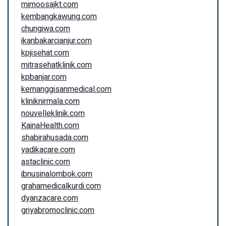
mimoosajkt.com
kembangkawung.com
chungiwa.com
ikanbakarcianjur.com
kpjisehat.com
mitrasehatklinik.com
kpbanjar.com
kemanggisanmedical.com
kliniknirmala.com
nouvelleklinik.com
KainaHealth.com
shabirahusada.com
yadikacare.com
astaclinic.com
ibnusinalombok.com
grahamedicalkurdi.com
dyanzacare.com
griyabromoclinic.com