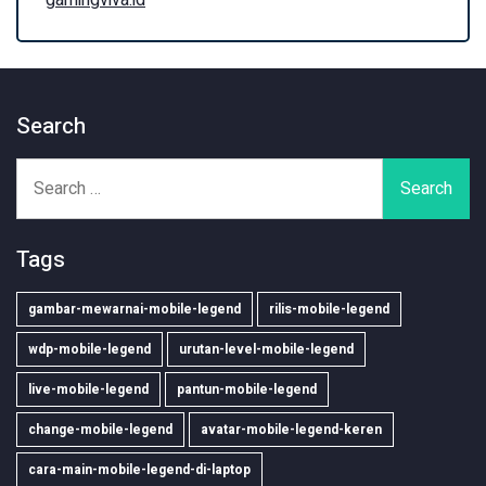
gamingviva.id
Search
Search
for:
Tags
gambar-mewarnai-mobile-legend
rilis-mobile-legend
wdp-mobile-legend
urutan-level-mobile-legend
live-mobile-legend
pantun-mobile-legend
change-mobile-legend
avatar-mobile-legend-keren
cara-main-mobile-legend-di-laptop