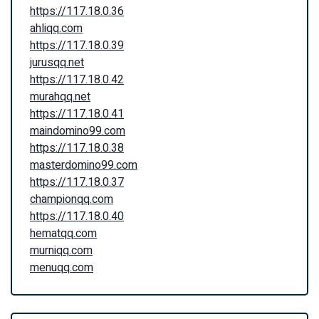
https://117.18.0.36
ahliqq.com
https://117.18.0.39
jurusqq.net
https://117.18.0.42
murahqq.net
https://117.18.0.41
maindomino99.com
https://117.18.0.38
masterdomino99.com
https://117.18.0.37
championqq.com
https://117.18.0.40
hematqq.com
murniqq.com
menuqq.com