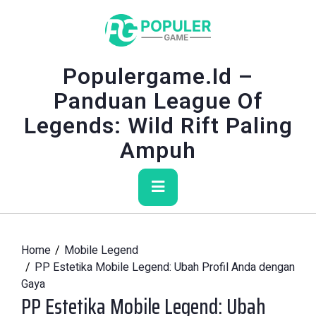
Skip
to
content
Populergame.id –
Panduan League Of
Legends: Wild Rift Paling
Ampuh
Primary
Menu
Home
Mobile Legend
PP Estetika Mobile Legend: Ubah Profil Anda dengan
Gaya
PP Estetika Mobile Legend: Ubah