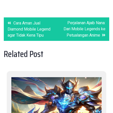
Post
Perjalanan Ajaib Nana:
Cara Aman Jual
Dari Mobile Legends ke
navigation
Diamond Mobile Legend
agar Tidak Kena Tipu
Petualangan Anime
Related Post