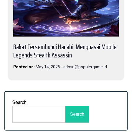
Bakat Tersembunyi Hanabi: Menguasai Mobile
Legends Stealth Assassin
Posted on:
May 14, 2025
-
admin@populergame.id
Search
Search