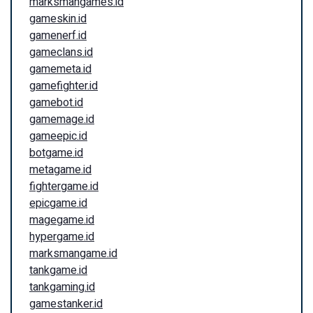
marksmangames.id
gameskin.id
gamenerf.id
gameclans.id
gamemeta.id
gamefighter.id
gamebot.id
gamemage.id
gameepic.id
botgame.id
metagame.id
fightergame.id
epicgame.id
magegame.id
hypergame.id
marksmangame.id
tankgame.id
tankgaming.id
gamestanker.id