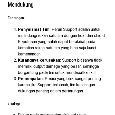
Mendukung
Tantangan:
Penyelamat Tim:
Peran Support adalah untuk
melindungi rekan satu tim dengan heal dan shield.
Keputusan yang salah dapat berakibat pada
kematian rekan satu tim yang bisa saja kunci
kemenangan.
Kurangnya kerusakan:
Support biasanya tidak
memiliki output damage yang besar, sehingga
bergantung pada tim untuk mendapatkan kill.
Penempatan:
Posisi yang baik sangat penting,
karena jika Support terbunuh, tim kehilangan
dukungan penting dalam pertarungan.
Strategi: