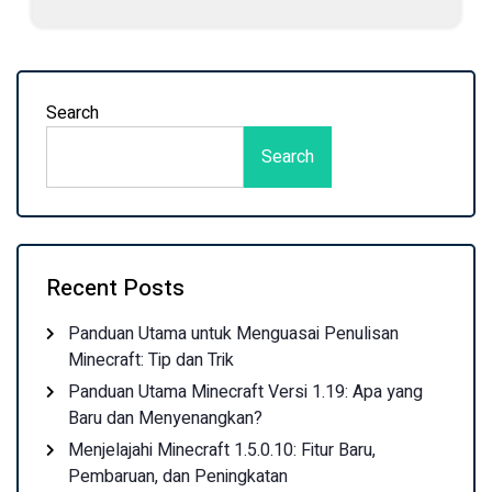
Search
Search
Recent Posts
Panduan Utama untuk Menguasai Penulisan
Minecraft: Tip dan Trik
Panduan Utama Minecraft Versi 1.19: Apa yang
Baru dan Menyenangkan?
Menjelajahi Minecraft 1.5.0.10: Fitur Baru,
Pembaruan, dan Peningkatan