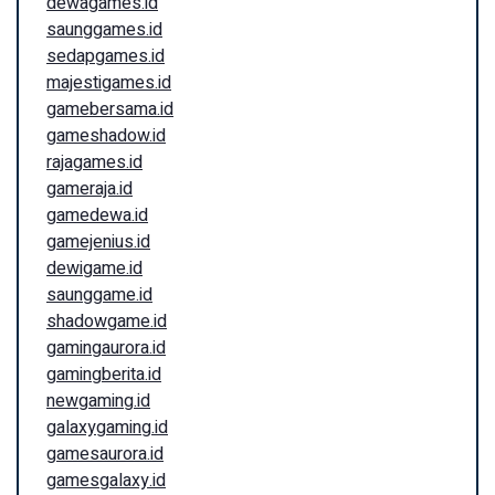
dewagames.id
saunggames.id
sedapgames.id
majestigames.id
gamebersama.id
gameshadow.id
rajagames.id
gameraja.id
gamedewa.id
gamejenius.id
dewigame.id
saunggame.id
shadowgame.id
gamingaurora.id
gamingberita.id
newgaming.id
galaxygaming.id
gamesaurora.id
gamesgalaxy.id