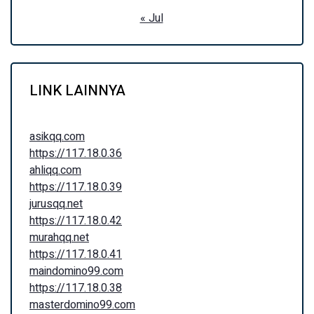
« Jul
LINK LAINNYA
asikqq.com
https://117.18.0.36
ahliqq.com
https://117.18.0.39
jurusqq.net
https://117.18.0.42
murahqq.net
https://117.18.0.41
maindomino99.com
https://117.18.0.38
masterdomino99.com