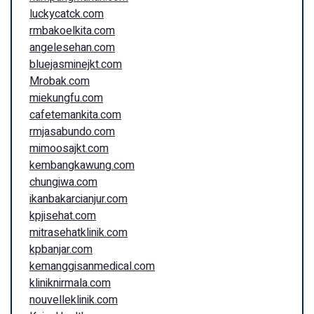
luckycatck.com
rmbakoelkita.com
angelesehan.com
bluejasminejkt.com
Mrobak.com
miekungfu.com
cafetemankita.com
rmjasabundo.com
mimoosajkt.com
kembangkawung.com
chungiwa.com
ikanbakarcianjur.com
kpjisehat.com
mitrasehatklinik.com
kpbanjar.com
kemanggisanmedical.com
kliniknirmala.com
nouvelleklinik.com