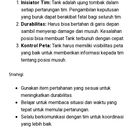
Inisiator Tim:
Tank adalah ujung tombak dalam
setiap pertarungan tim. Pengambilan keputusan
yang buruk dapat berakibat fatal bagi seluruh tim.
Durabilitas:
Harus bisa bertahan di garis depan
sambil menyerap damage dari musuh. Kesalahan
posisi bisa membuat Tank terbunuh dengan cepat.
Kontrol Peta:
Tank harus memiliki visibilitas peta
yang baik untuk memberikan informasi kepada tim
tentang posisi musuh.
Strategi:
Gunakan item pertahanan yang sesuai untuk
meningkatkan durabilitas.
Belajar untuk membaca situasi dan waktu yang
tepat untuk memulai pertarungan.
Selalu berkomunikasi dengan tim untuk koordinasi
yang lebih baik.