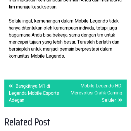
meningkatkan kemampuan bermain Anda dan membawa
tim menuju kesuksesan.
Selalu ingat, kemenangan dalam Mobile Legends tidak
hanya ditentukan oleh kemampuan individu, tetapi juga
bagaimana Anda bisa bekerja sama dengan tim untuk
mencapai tujuan yang lebih besar. Teruslah berlatih dan
bersiaplah untuk menjadi pemain berprestasi dalam
komunitas Mobile Legends.
Post
Mobile Legends HD:
Bangkitnya M1 di
Merevolusi Grafik Gaming
navigation
Legenda Mobile Esports
Adegan
Seluler
Related Post